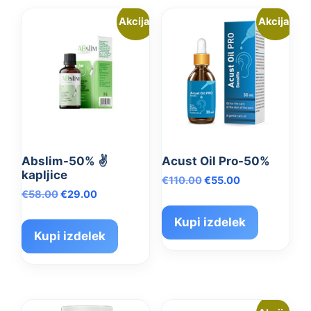
Akcija!
Akcija!
Abslim-50% ✌️
Acust Oil Pro-50%
kapljice
Izvirna
Trenutna
€
110.00
€
55.00
Izvirna
Trenutna
€
58.00
€
29.00
cena
cena
cena
cena
je
je:
Kupi izdelek
je
je:
bila:
€55.00.
Kupi izdelek
bila:
€29.00.
€110.00.
€58.00.