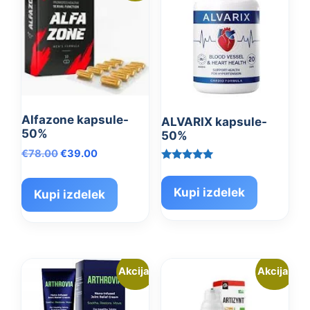
Alfazone kapsule-
ALVARIX kapsule-
50%
50%
Izvirna
Trenutna
€
78.00
€
39.00
cena
cena
Ocenjeno
5.00
je
je:
od 5
Kupi izdelek
Kupi izdelek
bila:
€39.00.
€78.00.
Akcija!
Akcija!