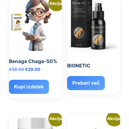
Akcija!
Benaga Chaga-50%
BIONETIC
Izvirna
Trenutna
€
58.00
€
29.00
cena
cena
je
je:
Preberi več
Kupi izdelek
bila:
€29.00.
€58.00.
Akcija!
Akcija!