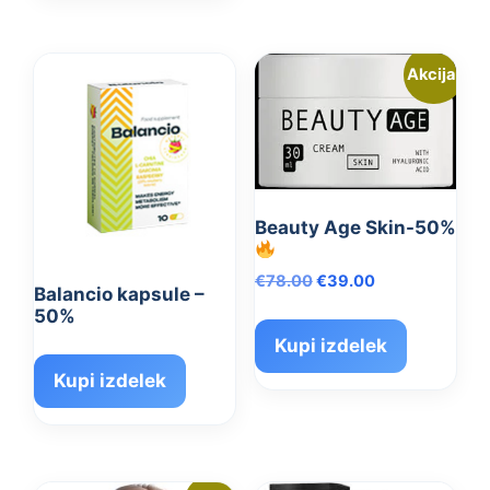
Akcija!
Beauty Age Skin-50%
Izvirna
Trenutna
€
78.00
€
39.00
Balancio kapsule –
cena
cena
50%
je
je:
Kupi izdelek
bila:
€39.00.
€78.00.
Kupi izdelek