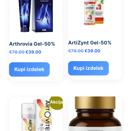
ArtiZynt Gel-50%
Arthrovia Gel-50%
Izvirna
Trenutna
€
78.00
€
39.00
Izvirna
Trenutna
€
78.00
€
39.00
cena
cena
cena
cena
je
je:
je
je:
Kupi izdelek
bila:
€39.00.
Kupi izdelek
bila:
€39.00.
€78.00.
€78.00.
Akcija!