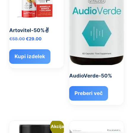
Artovitel-50%✌️
Izvirna
Trenutna
€
58.00
€
29.00
cena
cena
je
je:
Kupi izdelek
bila:
€29.00.
€58.00.
AudioVerde-50%
Preberi več
Akcija!