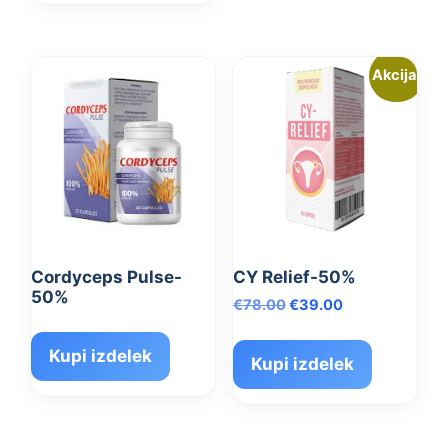
Akcija!
Cordyceps Pulse-
CY Relief-50%
50%
Izvirna
Trenutna
€
78.00
€
39.00
cena
cena
je
je:
Kupi izdelek
Kupi izdelek
bila:
€39.00.
€78.00.