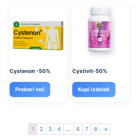
Cystenon -50%
Cystivit-50%
Preberi več
Kupi izdelek
1
2
3
4
…
6
7
8
→