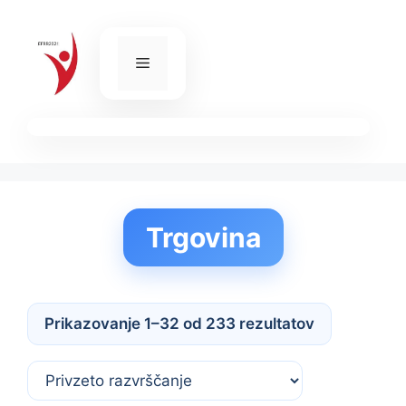
Skip
to
content
Menu
Trgovina
Prikazovanje 1–32 od 233 rezultatov