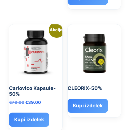
€78.00.
Akcija!
Cariovico Kapsule-
CLEORIX-50%
50%
Izvirna
Trenutna
€
78.00
€
39.00
Kupi izdelek
cena
cena
je
je:
Kupi izdelek
bila:
€39.00.
€78.00.