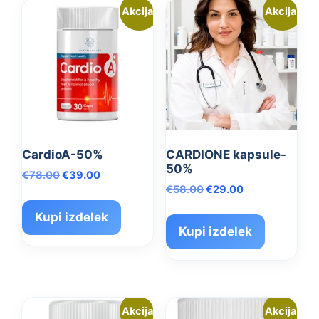
Akcija!
Akcija!
CardioA-50%
CARDIONE kapsule-
50%
Izvirna
Trenutna
€
78.00
€
39.00
Izvirna
Trenutna
cena
cena
€
58.00
€
29.00
cena
cena
je
je:
Kupi izdelek
je
je:
bila:
€39.00.
Kupi izdelek
bila:
€29.00.
€78.00.
€58.00.
Akcija!
Akcija!