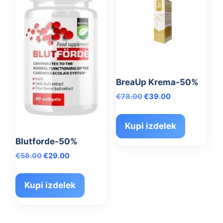
BreaUp Krema-50%
Izvirna
Trenutna
€
78.00
€
39.00
cena
cena
je
je:
Kupi izdelek
bila:
€39.00.
€78.00.
Blutforde-50%
Izvirna
Trenutna
€
58.00
€
29.00
cena
cena
je
je:
Kupi izdelek
bila:
€29.00.
€58.00.