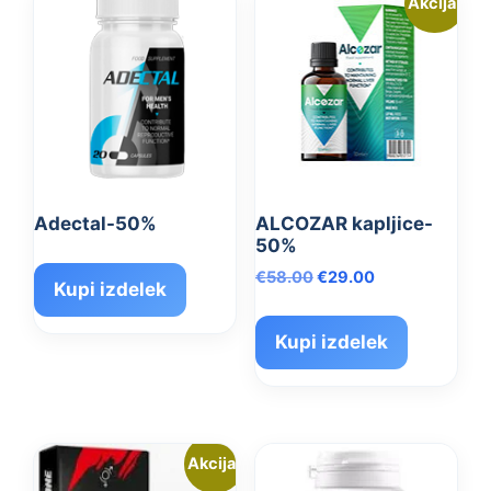
Akcija!
Adectal-50%
ALCOZAR kapljice-
50%
Izvirna
Trenutna
€
58.00
€
29.00
Kupi izdelek
cena
cena
je
je:
Kupi izdelek
bila:
€29.00.
€58.00.
Akcija!