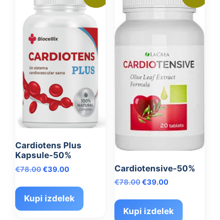
Cardiotens Plus
Kapsule-50%
Cardiotensive-50%
Izvirna
Trenutna
€
78.00
€
39.00
cena
cena
Izvirna
Trenutna
€
78.00
€
39.00
je
je:
cena
cena
Kupi izdelek
bila:
€39.00.
je
je:
€78.00.
Kupi izdelek
bila:
€39.00.