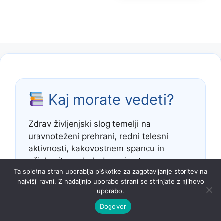
Kaj morate vedeti?
Zdrav življenjski slog temelji na
uravnoteženi prehrani, redni telesni
aktivnosti, kakovostnem spancu in
učinkovitem obvladovanju stresa.
Ta spletna stran uporablja piškotke za zagotavljanje storitev na
Kombinacija teh dejavnikov pomembno
najvišji ravni. Z nadaljnjo uporabo strani se strinjate z njihovo
vpliva na splošno počutje, raven energije
uporabo.
in dolgoročno zdravje.
Dogovor