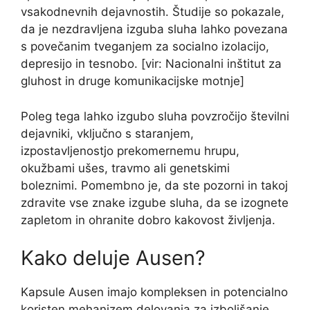
vsakodnevnih dejavnostih. Študije so pokazale,
da je nezdravljena izguba sluha lahko povezana
s povečanim tveganjem za socialno izolacijo,
depresijo in tesnobo. [vir: Nacionalni inštitut za
gluhost in druge komunikacijske motnje]
Poleg tega lahko izgubo sluha povzročijo številni
dejavniki, vključno s staranjem,
izpostavljenostjo prekomernemu hrupu,
okužbami ušes, travmo ali genetskimi
boleznimi. Pomembno je, da ste pozorni in takoj
zdravite vse znake izgube sluha, da se izognete
zapletom in ohranite dobro kakovost življenja.
Kako deluje Ausen?
Kapsule Ausen imajo kompleksen in potencialno
koristen mehanizem delovanja za izboljšanje