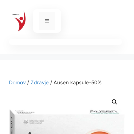
Skip
to
content
Menu
Domov
/
Zdravje
/ Ausen kapsule-50%