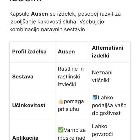
Kapsule
Ausen
so izdelek, posebej razvit za
izboljšanje kakovosti sluha. Vsebujejo
kombinacijo naravnih sestavin
Alternativni
Profil izdelka
Ausen
izdelki
Rastline in
Neznani
Sestava
rastlinski
vtičniki
izvlečki
Lahko
pomaga
Učinkovitost
podaljša vašo
pri sluhu
dolgoživost
Lahko
Varno za
povzroči
Aplikacija
moške nad