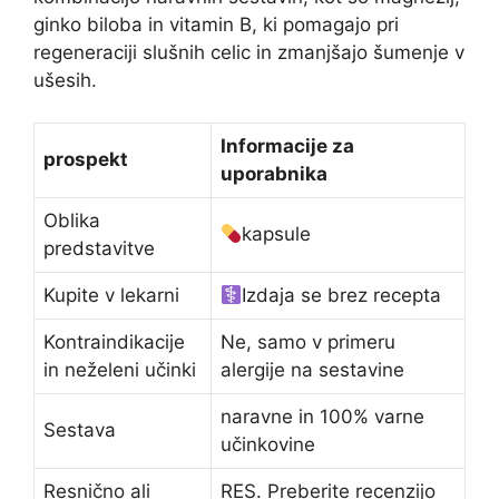
ginko biloba in vitamin B, ki pomagajo pri
regeneraciji slušnih celic in zmanjšajo šumenje v
ušesih.
Informacije za
prospekt
uporabnika
Oblika
kapsule
predstavitve
Kupite v lekarni
Izdaja se brez recepta
Kontraindikacije
Ne, samo v primeru
in neželeni učinki
alergije na sestavine
naravne in 100% varne
Sestava
učinkovine
Resnično ali
RES. Preberite recenzijo