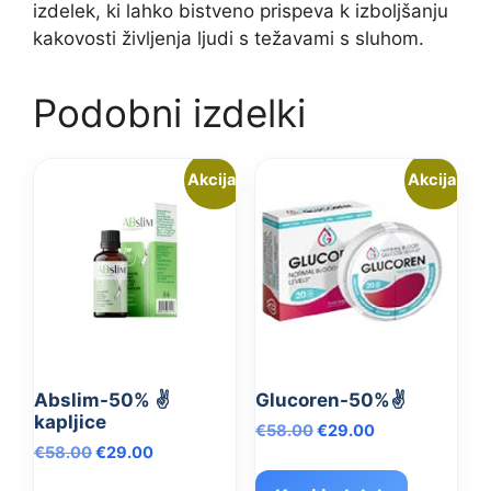
izdelek, ki lahko bistveno prispeva k izboljšanju
kakovosti življenja ljudi s težavami s sluhom.
Podobni izdelki
Akcija!
Akcija!
Abslim-50% ✌️
Glucoren-50%✌️
kapljice
Izvirna
Trenutna
€
58.00
€
29.00
Izvirna
Trenutna
€
58.00
€
29.00
cena
cena
cena
cena
je
je: