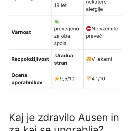
nekatere
18 let
alergije
preverjeno
Ne vzemite
Varnost
za oba
preveč
spola
Uradna
Razpoložljivost
V lekarni
stran
Ocena
9,5/10
4,1/10
uporabnikov
Kaj je zdravilo Ausen in
za kaj se uporablja?