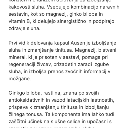
kakovosti sluha. Vsebujejo kombinacijo naravnih
sestavin, kot so magnezij, ginko biloba in
vitamin B, ki delujejo sinergistično in podpirajo
zdravje sluha.
Prvi vidik delovanja kapsul Ausen je izboljšanje
sluha in zmanjšanje tinitusa. Magnezij, bistveni
mineral, ki je prisoten v sestavi, pomaga pri
regeneraciji živcev, prizadetih zaradi izgube
sluha, in izboljša prenos zvočnih informacij v
možgane.
Ginkgo biloba, rastlina, znana po svojih
antioksidativnih in vazodilatacijskih lastnostih,
prispeva k zmanjšanju tinitusa in izboljšanju
žilnega tonusa. Ta komponenta ima lahko tudi
zaščitni učinek na slušne celice in upočasni s