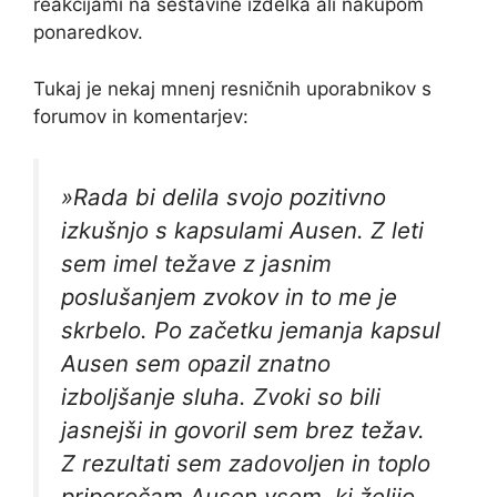
reakcijami na sestavine izdelka ali nakupom
ponaredkov.
Tukaj je nekaj mnenj resničnih uporabnikov s
forumov in komentarjev:
»Rada bi delila svojo pozitivno
izkušnjo s kapsulami Ausen. Z leti
sem imel težave z jasnim
poslušanjem zvokov in to me je
skrbelo. Po začetku jemanja kapsul
Ausen sem opazil znatno
izboljšanje sluha. Zvoki so bili
jasnejši in govoril sem brez težav.
Z rezultati sem zadovoljen in toplo
priporočam Ausen vsem, ki želijo