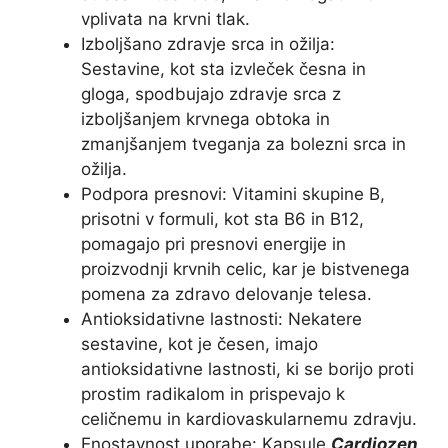
vplivata na krvni tlak.
Izboljšano zdravje srca in ožilja:
Sestavine, kot sta izvleček česna in
gloga, spodbujajo zdravje srca z
izboljšanjem krvnega obtoka in
zmanjšanjem tveganja za bolezni srca in
ožilja.
Podpora presnovi: Vitamini skupine B,
prisotni v formuli, kot sta B6 in B12,
pomagajo pri presnovi energije in
proizvodnji krvnih celic, kar je bistvenega
pomena za zdravo delovanje telesa.
Antioksidativne lastnosti: Nekatere
sestavine, kot je česen, imajo
antioksidativne lastnosti, ki se borijo proti
prostim radikalom in prispevajo k
celičnemu in kardiovaskularnemu zdravju.
Enostavnost uporabe: Kapsule
Cardiozen