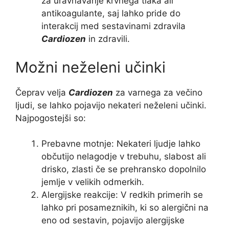
za uravnavanje krvnega tlaka ali
antikoagulante, saj lahko pride do
interakcij med sestavinami zdravila
Cardiozen
in zdravili.
Možni neželeni učinki
Čeprav velja
Cardiozen
za varnega za večino
ljudi, se lahko pojavijo nekateri neželeni učinki.
Najpogostejši so:
Prebavne motnje: Nekateri ljudje lahko
občutijo nelagodje v trebuhu, slabost ali
drisko, zlasti če se prehransko dopolnilo
jemlje v velikih odmerkih.
Alergijske reakcije: V redkih primerih se
lahko pri posameznikih, ki so alergični na
eno od sestavin, pojavijo alergijske