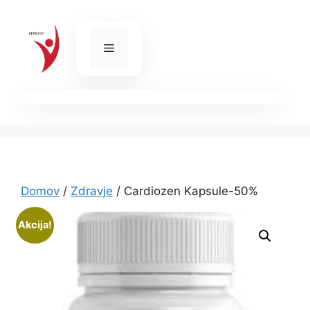
Skip
to
content
Menu
Domov
/
Zdravje
/ Cardiozen Kapsule-50%
Akcija!