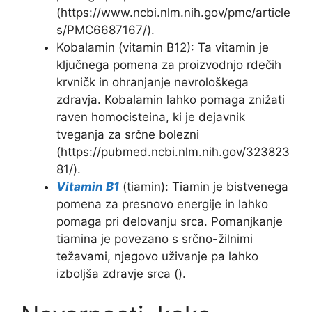
(https://www.ncbi.nlm.nih.gov/pmc/article
s/PMC6687167/).
Kobalamin (vitamin B12): Ta vitamin je
ključnega pomena za proizvodnjo rdečih
krvničk in ohranjanje nevrološkega
zdravja. Kobalamin lahko pomaga znižati
raven homocisteina, ki je dejavnik
tveganja za srčne bolezni
(https://pubmed.ncbi.nlm.nih.gov/323823
81/).
Vitamin B1
(tiamin): Tiamin je bistvenega
pomena za presnovo energije in lahko
pomaga pri delovanju srca. Pomanjkanje
tiamina je povezano s srčno-žilnimi
težavami, njegovo uživanje pa lahko
izboljša zdravje srca ().