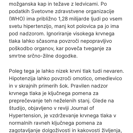
možganska kap in težave z ledvicami. Po
podatkih Svetovne zdravstvene organizacije
(WHO) ima približno 1,28 milijarde ljudi po vsem
svetu hipertenzijo, manj kot polovica pa jo ima
pod nadzorom. Ignoriranje visokega krvnega
tlaka lahko sčasoma povzroči nepopravljivo
poškodbo organov, kar poveča tveganje za
smrtne srčno-žilne dogodke.
Poleg tega je lahko nizek krvni tlak tudi nevaren.
Hipotenzija lahko povzroči omotico, omedlevico
in v skrajnih primerih šok. Pravilen nadzor
krvnega tlaka je ključnega pomena za
preprečevanje teh neželenih stanj. Glede na
študijo, objavljeno v reviji Journal of
Hypertension, je vzdrževanje krvnega tlaka v
normalnih ravneh ključnega pomena za
zagotavljanje dolgoživosti in kakovosti življenja,