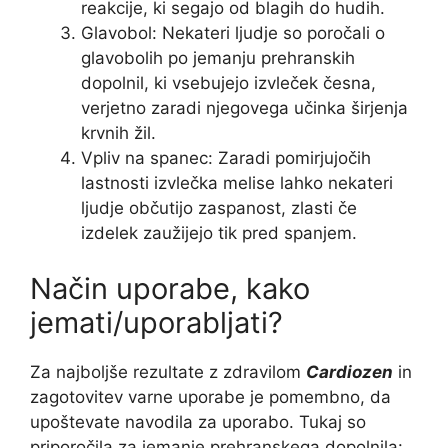
reakcije, ki segajo od blagih do hudih.
Glavobol: Nekateri ljudje so poročali o
glavobolih po jemanju prehranskih
dopolnil, ki vsebujejo izvleček česna,
verjetno zaradi njegovega učinka širjenja
krvnih žil.
Vpliv na spanec: Zaradi pomirjujočih
lastnosti izvlečka melise lahko nekateri
ljudje občutijo zaspanost, zlasti če
izdelek zaužijejo tik pred spanjem.
Način uporabe, kako
jemati/uporabljati?
Za najboljše rezultate z zdravilom
Cardiozen
in
zagotovitev varne uporabe je pomembno, da
upoštevate navodila za uporabo. Tukaj so
priporočila za jemanje prehranskega dopolnila: