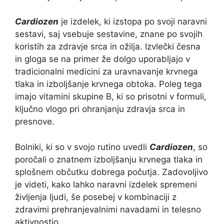
Cardiozen
je izdelek, ki izstopa po svoji naravni
sestavi, saj vsebuje sestavine, znane po svojih
koristih za zdravje srca in ožilja. Izvlečki česna
in gloga se na primer že dolgo uporabljajo v
tradicionalni medicini za uravnavanje krvnega
tlaka in izboljšanje krvnega obtoka. Poleg tega
imajo vitamini skupine B, ki so prisotni v formuli,
ključno vlogo pri ohranjanju zdravja srca in
presnove.
Bolniki, ki so v svojo rutino uvedli
Cardiozen
, so
poročali o znatnem izboljšanju krvnega tlaka in
splošnem občutku dobrega počutja. Zadovoljivo
je videti, kako lahko naravni izdelek spremeni
življenja ljudi, še posebej v kombinaciji z
zdravimi prehranjevalnimi navadami in telesno
aktivnostjo.