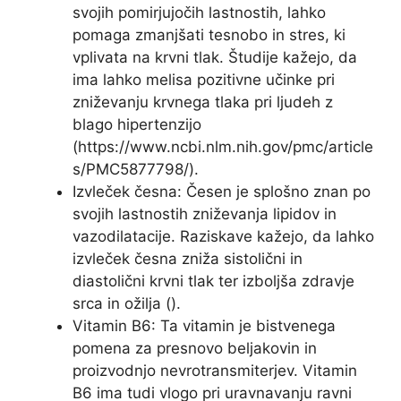
svojih pomirjujočih lastnostih, lahko
pomaga zmanjšati tesnobo in stres, ki
vplivata na krvni tlak. Študije kažejo, da
ima lahko melisa pozitivne učinke pri
zniževanju krvnega tlaka pri ljudeh z
blago hipertenzijo
(https://www.ncbi.nlm.nih.gov/pmc/article
s/PMC5877798/).
Izvleček česna: Česen je splošno znan po
svojih lastnostih zniževanja lipidov in
vazodilatacije. Raziskave kažejo, da lahko
izvleček česna zniža sistolični in
diastolični krvni tlak ter izboljša zdravje
srca in ožilja ().
Vitamin B6: Ta vitamin je bistvenega
pomena za presnovo beljakovin in
proizvodnjo nevrotransmiterjev. Vitamin
B6 ima tudi vlogo pri uravnavanju ravni