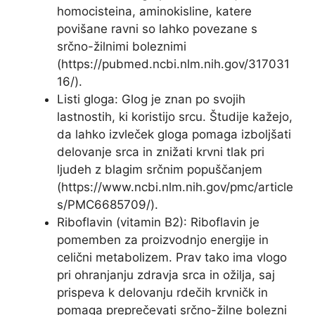
homocisteina, aminokisline, katere
povišane ravni so lahko povezane s
srčno-žilnimi boleznimi
(https://pubmed.ncbi.nlm.nih.gov/317031
16/).
Listi gloga: Glog je znan po svojih
lastnostih, ki koristijo srcu. Študije kažejo,
da lahko izvleček gloga pomaga izboljšati
delovanje srca in znižati krvni tlak pri
ljudeh z blagim srčnim popuščanjem
(https://www.ncbi.nlm.nih.gov/pmc/article
s/PMC6685709/).
Riboflavin (vitamin B2): Riboflavin je
pomemben za proizvodnjo energije in
celični metabolizem. Prav tako ima vlogo
pri ohranjanju zdravja srca in ožilja, saj
prispeva k delovanju rdečih krvničk in
pomaga preprečevati srčno-žilne bolezni