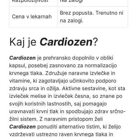
Razpoložljivost
Na zalogi
Brez popusta. Trenutno ni
Cena v lekarnah
na zalogi.
Kaj je
Cardiozen
?
Cardiozen
je prehransko dopolnilo v obliki
kapsul, posebej zasnovano za normalizacijo
krvnega tlaka. Združuje naravne izvlečke in
vitamine, ki zagotavljajo učinkovito podporo
zdravju srca in ožilja. Aktivne sestavine, kot sta
izvleček melise in izvleček česna, so znane po
svojih koristnih lastnostih, saj pomagajo
uravnavati krvni tlak in spodbujajo zdrav srčno-
žilni sistem. Z naravnim pristopom želi
Cardiozen
ponuditi alternativo tistim, ki želijo
vzdrževati ustrezno raven krvnega tlaka in