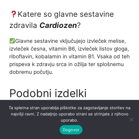
Katere so glavne sestavine
zdravila
Cardiozen
?
Glavne sestavine vključujejo izvleček melise,
izvleček česna, vitamin B6, izvleček listov gloga,
riboflavin, kobalamin in vitamin B1. Vsaka od teh
prispeva k zdravju srca in ožilja ter splošnemu
dobremu počutju.
Podobni izdelki
Ta spletna stran uporablja piškotke za zagotavljanje storitev na
najvišji ravni. Z nadaljnjo uporabo strani se strinjate z njihovo
uporabo.
Dogovor