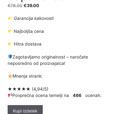
Izvirna
Trenutna
€
78.00
€
39.00
cena
cena
je
je:
Garancija kakovosti
bila:
€39.00.
€78.00.
Najboljša cena
Hitra dostava
Zagotavljamo originalnost – naročate
neposredno od proizvajalca!
Mnenja strank:
★★★★★ (4,94/5)
Povprečna ocena temelji na
466
ocenah.
Kupi izdelek