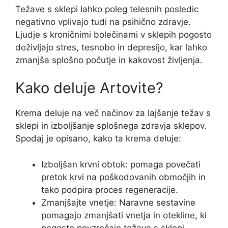
Težave s sklepi lahko poleg telesnih posledic
negativno vplivajo tudi na psihično zdravje.
Ljudje s kroničnimi bolečinami v sklepih pogosto
doživljajo stres, tesnobo in depresijo, kar lahko
zmanjša splošno počutje in kakovost življenja.
Kako deluje Artovite?
Krema deluje na več načinov za lajšanje težav s
sklepi in izboljšanje splošnega zdravja sklepov.
Spodaj je opisano, kako ta krema deluje:
Izboljšan krvni obtok: pomaga povečati
pretok krvi na poškodovanih območjih in
tako podpira proces regeneracije.
Zmanjšajte vnetje: Naravne sestavine
pomagajo zmanjšati vnetja in otekline, ki
pogosto povzročajo težave s sklepi.