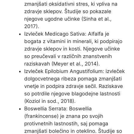
zmanjšati oksidativni stres, ki vpliva na
zdravje sklepov. Študije so pokazale
njegove ugodne učinke (Sinha et al.,
2017).
Izvleček Medicago Sativa: Alfalfa je
bogata z vitamini in minerali, ki podpirajo
zdravje sklepov in kosti. Njegove učinke
so preučevali v različnih znanstvenih
raziskavah (Meyer et al., 2014).
Izvleček Epilobium Angustifolium: izvleček
dolgocvetnega ribeza pomaga zmanjšati
vnetje in podpira zdravje sečil. Raziskave
so potrdile njegove blagodejne lastnosti
(Koziol in sod., 2018).
Boswellia Serrata: Boswellia
(frankincense) je znana po svojih
protivnetnih lastnostih, saj pomaga
zmanjšati bolečino in oteklino. Študije so