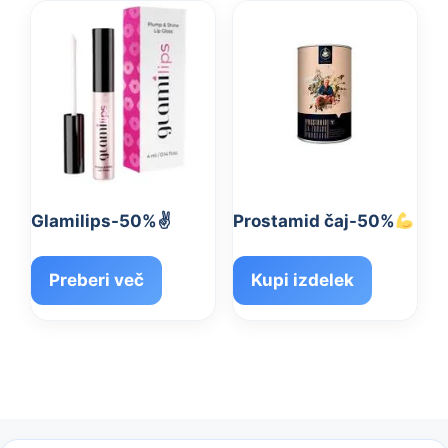
Glamilips-50%✌️
Prostamid čaj-50%
Preberi več
Kupi izdelek