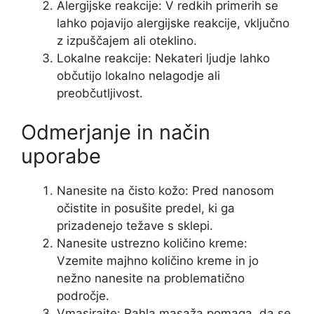
Alergijske reakcije: V redkih primerih se
lahko pojavijo alergijske reakcije, vključno
z izpuščajem ali oteklino.
Lokalne reakcije: Nekateri ljudje lahko
občutijo lokalno nelagodje ali
preobčutljivost.
Odmerjanje in način
uporabe
Nanesite na čisto kožo: Pred nanosom
očistite in posušite predel, ki ga
prizadenejo težave s sklepi.
Nanesite ustrezno količino kreme:
Vzemite majhno količino kreme in jo
nežno nanesite na problematično
področje.
Vmasirajte: Rahla masaža pomaga, da se