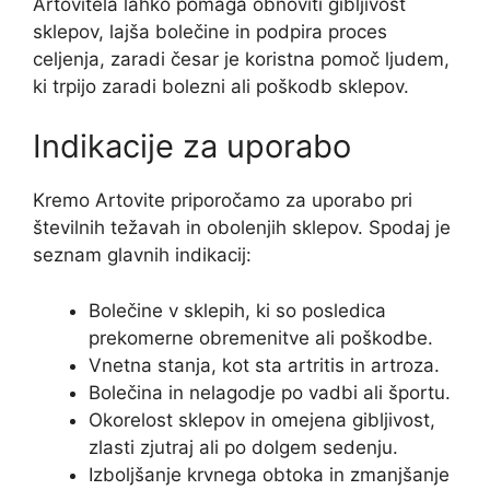
Artovitela lahko pomaga obnoviti gibljivost
sklepov, lajša bolečine in podpira proces
celjenja, zaradi česar je koristna pomoč ljudem,
ki trpijo zaradi bolezni ali poškodb sklepov.
Indikacije za uporabo
Kremo Artovite priporočamo za uporabo pri
številnih težavah in obolenjih sklepov. Spodaj je
seznam glavnih indikacij:
Bolečine v sklepih, ki so posledica
prekomerne obremenitve ali poškodbe.
Vnetna stanja, kot sta artritis in artroza.
Bolečina in nelagodje po vadbi ali športu.
Okorelost sklepov in omejena gibljivost,
zlasti zjutraj ali po dolgem sedenju.
Izboljšanje krvnega obtoka in zmanjšanje