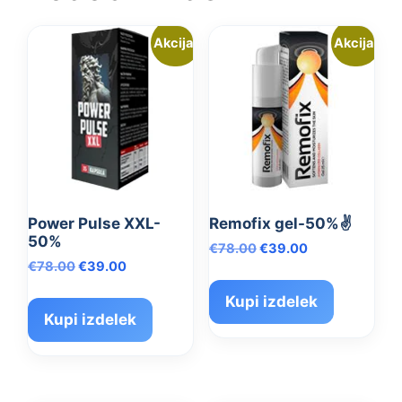
Akcija!
Akcija!
Power Pulse XXL-
Remofix gel-50%✌️
50%
Izvirna
Trenutna
€
78.00
€
39.00
Izvirna
Trenutna
€
78.00
€
39.00
cena
cena
cena
cena
je
je:
Kupi izdelek
je
je:
bila:
€39.00.
Kupi izdelek
bila:
€39.00.
€78.00.
€78.00.