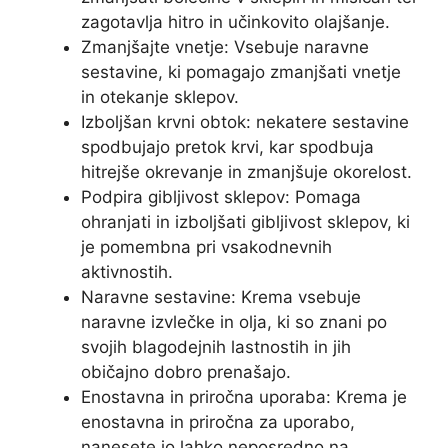
zagotavlja hitro in učinkovito olajšanje.
Zmanjšajte vnetje: Vsebuje naravne
sestavine, ki pomagajo zmanjšati vnetje
in otekanje sklepov.
Izboljšan krvni obtok: nekatere sestavine
spodbujajo pretok krvi, kar spodbuja
hitrejše okrevanje in zmanjšuje okorelost.
Podpira gibljivost sklepov: Pomaga
ohranjati in izboljšati gibljivost sklepov, ki
je pomembna pri vsakodnevnih
aktivnostih.
Naravne sestavine: Krema vsebuje
naravne izvlečke in olja, ki so znani po
svojih blagodejnih lastnostih in jih
običajno dobro prenašajo.
Enostavna in priročna uporaba: Krema je
enostavna in priročna za uporabo,
nanesete jo lahko neposredno na