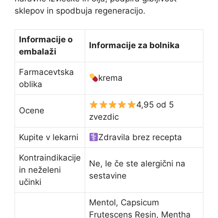
sklepov in spodbuja regeneracijo.
Informacije o
Informacije za bolnika
embalaži
Farmacevtska
krema
oblika
4,95 od 5
Ocene
zvezdic
Kupite v lekarni
Zdravila brez recepta
Kontraindikacije
Ne, le če ste alergični na
in neželeni
sestavine
učinki
Mentol, Capsicum
Frutescens Resin, Mentha