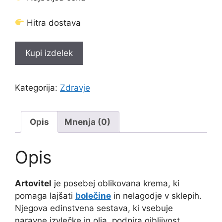
Hitra dostava
Kupi izdelek
Kategorija:
Zdravje
Opis
Mnenja (0)
Opis
Artovitel
je posebej oblikovana krema, ki
pomaga lajšati
bolečine
in nelagodje v sklepih.
Njegova edinstvena sestava, ki vsebuje
naravne izvlečke in olja, podpira gibljivost