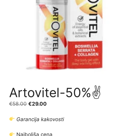
Artovitel-50%✌️
Izvirna
Trenutna
€
58.00
€
29.00
cena
cena
je
je:
Garancija kakovosti
bila:
€29.00.
€58.00.
Najboljša cena