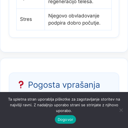
regeneracijo telesa.
Njegovo obvladovanje
Stres
podpira dobro počutje.
Pogosta vprašanja
Ta spletna stran uporablja piškotke za zagotavljanje storitev na
Kaj najbolj vpliva na zdravje?
najvišji ravni. Z nadaljnjo uporabo strani se strinjate z njihovo
Največji vpliv imajo prehrana, telesna
uporabo.
aktivnost, spanec in življenjske
Dogovor
navade.