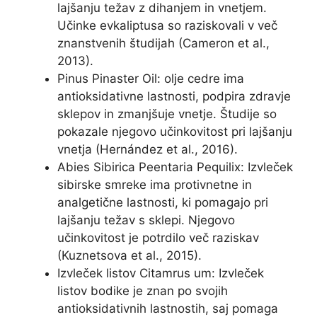
lajšanju težav z dihanjem in vnetjem.
Učinke evkaliptusa so raziskovali v več
znanstvenih študijah (Cameron et al.,
2013).
Pinus Pinaster Oil: olje cedre ima
antioksidativne lastnosti, podpira zdravje
sklepov in zmanjšuje vnetje. Študije so
pokazale njegovo učinkovitost pri lajšanju
vnetja (Hernández et al., 2016).
Abies Sibirica Peentaria Pequilix: Izvleček
sibirske smreke ima protivnetne in
analgetične lastnosti, ki pomagajo pri
lajšanju težav s sklepi. Njegovo
učinkovitost je potrdilo več raziskav
(Kuznetsova et al., 2015).
Izvleček listov Citamrus um: Izvleček
listov bodike je znan po svojih
antioksidativnih lastnostih, saj pomaga