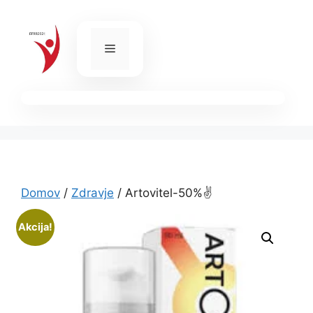
Skip
to
content
Menu
Domov
/
Zdravje
/ Artovitel-50%✌️
Akcija!