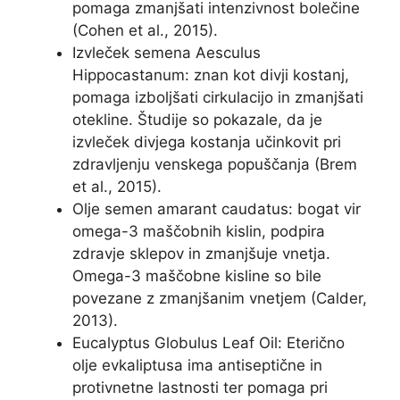
pomaga zmanjšati intenzivnost bolečine
(Cohen et al., 2015).
Izvleček semena Aesculus
Hippocastanum: znan kot divji kostanj,
pomaga izboljšati cirkulacijo in zmanjšati
otekline. Študije so pokazale, da je
izvleček divjega kostanja učinkovit pri
zdravljenju venskega popuščanja (Brem
et al., 2015).
Olje semen amarant caudatus: bogat vir
omega-3 maščobnih kislin, podpira
zdravje sklepov in zmanjšuje vnetja.
Omega-3 maščobne kisline so bile
povezane z zmanjšanim vnetjem (Calder,
2013).
Eucalyptus Globulus Leaf Oil: Eterično
olje evkaliptusa ima antiseptične in
protivnetne lastnosti ter pomaga pri