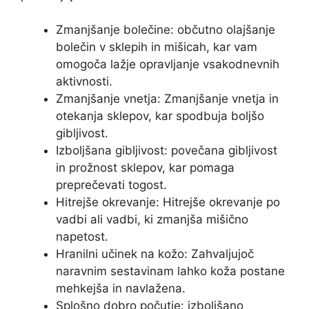
Zmanjšanje bolečine: občutno olajšanje
bolečin v sklepih in mišicah, kar vam
omogoča lažje opravljanje vsakodnevnih
aktivnosti.
Zmanjšanje vnetja: Zmanjšanje vnetja in
otekanja sklepov, kar spodbuja boljšo
gibljivost.
Izboljšana gibljivost: povečana gibljivost
in prožnost sklepov, kar pomaga
preprečevati togost.
Hitrejše okrevanje: Hitrejše okrevanje po
vadbi ali vadbi, ki zmanjša mišično
napetost.
Hranilni učinek na kožo: Zahvaljujoč
naravnim sestavinam lahko koža postane
mehkejša in navlažena.
Splošno dobro počutje: izboljšano