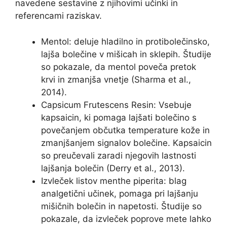
navedene sestavine z njihovimi učinki in
referencami raziskav.
Mentol: deluje hladilno in protibolečinsko,
lajša bolečine v mišicah in sklepih. Študije
so pokazale, da mentol poveča pretok
krvi in ​​zmanjša vnetje (Sharma et al.,
2014).
Capsicum Frutescens Resin: Vsebuje
kapsaicin, ki pomaga lajšati bolečino s
povečanjem občutka temperature kože in
zmanjšanjem signalov bolečine. Kapsaicin
so preučevali zaradi njegovih lastnosti
lajšanja bolečin (Derry et al., 2013).
Izvleček listov menthe piperita: blag
analgetični učinek, pomaga pri lajšanju
mišičnih bolečin in napetosti. Študije so
pokazale, da izvleček poprove mete lahko