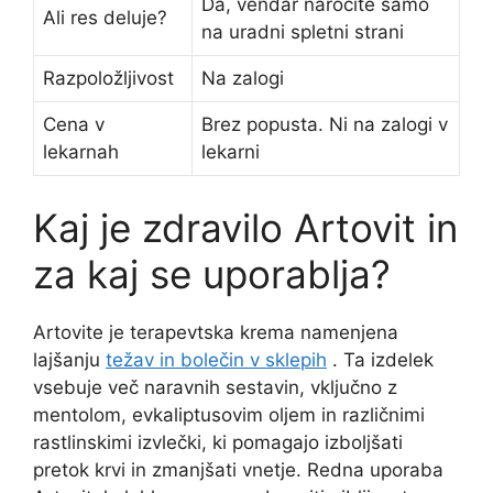
Da, vendar naročite samo
Ali res deluje?
na uradni spletni strani
Razpoložljivost
Na zalogi
Cena v
Brez popusta. Ni na zalogi v
lekarnah
lekarni
Kaj je zdravilo Artovit in
za kaj se uporablja?
Artovite je terapevtska krema namenjena
lajšanju
težav in bolečin v sklepih
. Ta izdelek
vsebuje več naravnih sestavin, vključno z
mentolom, evkaliptusovim oljem in različnimi
rastlinskimi izvlečki, ki pomagajo izboljšati
pretok krvi in ​​zmanjšati vnetje. Redna uporaba