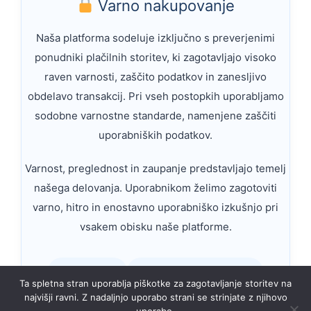
Varno nakupovanje
Naša platforma sodeluje izključno s preverjenimi
ponudniki plačilnih storitev, ki zagotavljajo visoko
raven varnosti, zaščito podatkov in zanesljivo
obdelavo transakcij. Pri vseh postopkih uporabljamo
sodobne varnostne standarde, namenjene zaščiti
uporabniških podatkov.
Varnost, preglednost in zaupanje predstavljajo temelj
našega delovanja. Uporabnikom želimo zagotoviti
varno, hitro in enostavno uporabniško izkušnjo pri
vsakem obisku naše platforme.
SSL zaščita
Varni prenosi podatkov
Ta spletna stran uporablja piškotke za zagotavljanje storitev na
najvišji ravni. Z nadaljnjo uporabo strani se strinjate z njihovo
Zaščita zasebnosti
Preverjeni partnerji