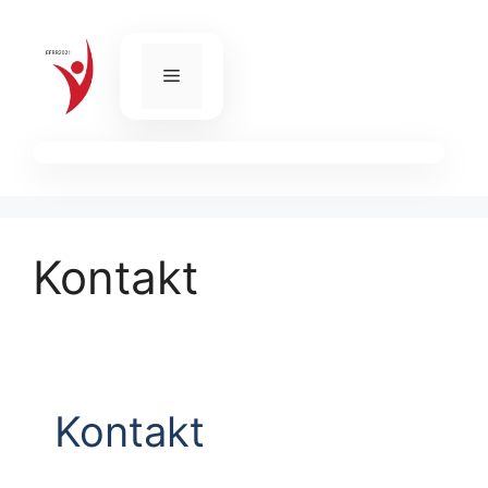
Skip
to
content
Menu
Kontakt
Kontakt