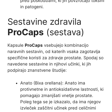
pred poškodbami, ki jih povzročajo toksini
in patogeni.
Sestavine zdravila
ProCaps
(sestava)
Kapsule
ProCaps
vsebujejo kombinacijo
naravnih sestavin, od katerih vsaka zagotavlja
specifične koristi za zdravje prostate. Spodaj so
navedene sestavine in njihovi učinki, ki jih
podpirajo znanstvene študije:
Anato (Bixa orellana): Anato ima
protivnetne in antioksidativne lastnosti, ki
pomagajo zmanjšati vnetje prostate.
Poleg tega se je izkazalo, da ima njegov
izvleček zaščitni učinek pred celičnimi