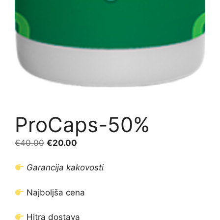
ProCaps-50%
Izvirna
Trenutna
€
40.00
€
20.00
cena
cena
je
je:
Garancija kakovosti
bila:
€20.00.
€40.00.
Najboljša cena
Hitra dostava