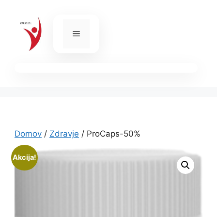
Skip
to
content
Menu
Domov
/
Zdravje
/ ProCaps-50%
Akcija!