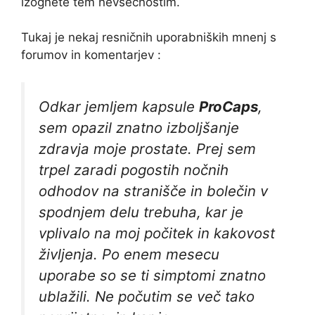
izognete tem nevšečnostim.
Tukaj je nekaj resničnih uporabniških mnenj s
forumov in komentarjev :
Odkar jemljem kapsule
ProCaps
,
sem opazil znatno izboljšanje
zdravja moje prostate. Prej sem
trpel zaradi pogostih nočnih
odhodov na stranišče in bolečin v
spodnjem delu trebuha, kar je
vplivalo na moj počitek in kakovost
življenja. Po enem mesecu
uporabe so se ti simptomi znatno
ublažili. Ne počutim se več tako