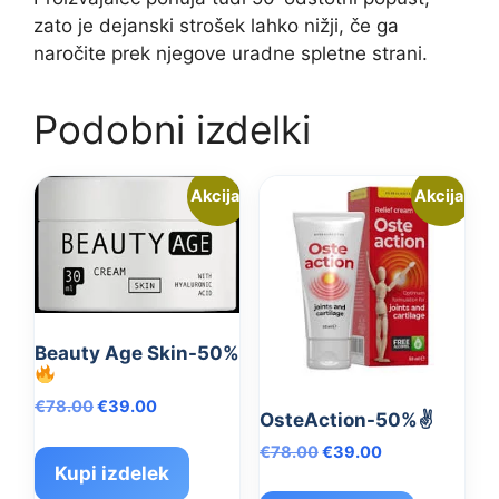
zato je dejanski strošek lahko nižji, če ga
naročite prek njegove uradne spletne strani.
Podobni izdelki
Akcija!
Akcija!
Beauty Age Skin-50%
Izvirna
Trenutna
€
78.00
€
39.00
OsteAction-50%✌️
cena
cena
Izvirna
Trenutna
€
78.00
€
39.00
je
je:
Kupi izdelek
cena
cena
bila:
€39.00.
je
je: