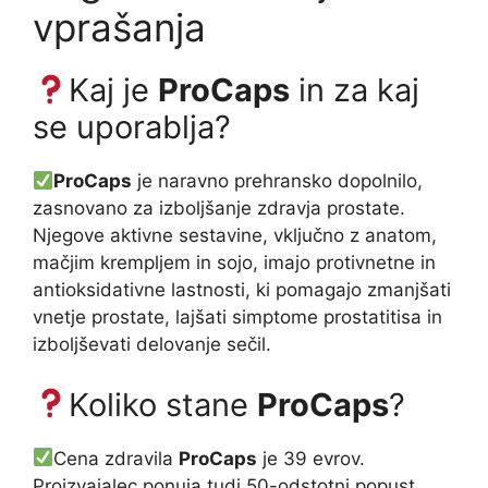
vprašanja
Kaj je
ProCaps
in za kaj
se uporablja?
ProCaps
je naravno prehransko dopolnilo,
zasnovano za izboljšanje zdravja prostate.
Njegove aktivne sestavine, vključno z anatom,
mačjim krempljem in sojo, imajo protivnetne in
antioksidativne lastnosti, ki pomagajo zmanjšati
vnetje prostate, lajšati simptome prostatitisa in
izboljševati delovanje sečil.
Koliko stane
ProCaps
?
Cena zdravila
ProCaps
je 39 evrov.
Proizvajalec ponuja tudi 50-odstotni popust,