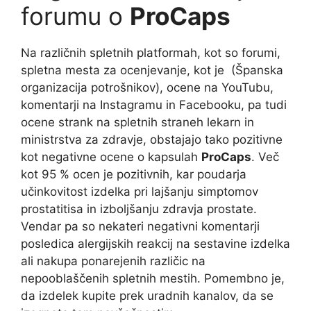
forumu o
ProCaps
Na različnih spletnih platformah, kot so forumi,
spletna mesta za ocenjevanje, kot je (Španska
organizacija potrošnikov), ocene na YouTubu,
komentarji na Instagramu in Facebooku, pa tudi
ocene strank na spletnih straneh lekarn in
ministrstva za zdravje, obstajajo tako pozitivne
kot negativne ocene o kapsulah
ProCaps
. Več
kot 95 % ocen je pozitivnih, kar poudarja
učinkovitost izdelka pri lajšanju simptomov
prostatitisa in izboljšanju zdravja prostate.
Vendar pa so nekateri negativni komentarji
posledica alergijskih reakcij na sestavine izdelka
ali nakupa ponarejenih različic na
nepooblaščenih spletnih mestih. Pomembno je,
da izdelek kupite prek uradnih kanalov, da se