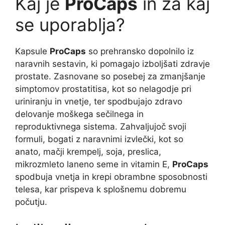
Kaj je
ProCaps
in za kaj
se uporablja?
Kapsule
ProCaps
so prehransko dopolnilo iz
naravnih sestavin, ki pomagajo izboljšati zdravje
prostate. Zasnovane so posebej za zmanjšanje
simptomov prostatitisa, kot so nelagodje pri
uriniranju in vnetje, ter spodbujajo zdravo
delovanje moškega sečilnega in
reproduktivnega sistema. Zahvaljujoč svoji
formuli, bogati z naravnimi izvlečki, kot so
anato, mačji krempelj, soja, preslica,
mikrozmleto laneno seme in vitamin E,
ProCaps
spodbuja vnetja in krepi obrambne sposobnosti
telesa, kar prispeva k splošnemu dobremu
počutju.