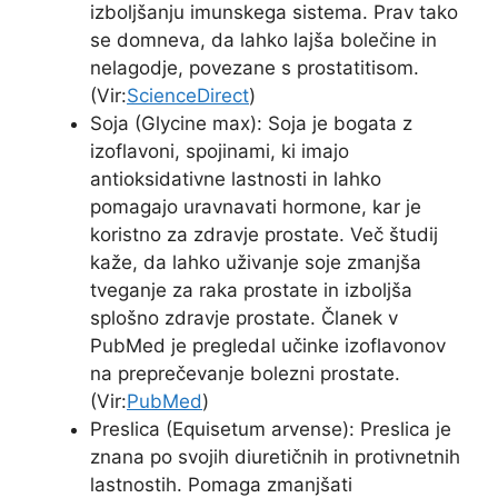
izboljšanju imunskega sistema. Prav tako
se domneva, da lahko lajša bolečine in
nelagodje, povezane s prostatitisom.
(Vir:
ScienceDirect
)
Soja (Glycine max): Soja je bogata z
izoflavoni, spojinami, ki imajo
antioksidativne lastnosti in lahko
pomagajo uravnavati hormone, kar je
koristno za zdravje prostate. Več študij
kaže, da lahko uživanje soje zmanjša
tveganje za raka prostate in izboljša
splošno zdravje prostate. Članek v
PubMed je pregledal učinke izoflavonov
na preprečevanje bolezni prostate.
(Vir:
PubMed
)
Preslica (Equisetum arvense): Preslica je
znana po svojih diuretičnih in protivnetnih
lastnostih. Pomaga zmanjšati