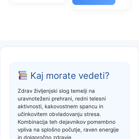
€114.00.
Kaj morate vedeti?
Zdrav življenjski slog temelji na
uravnoteženi prehrani, redni telesni
aktivnosti, kakovostnem spancu in
učinkovitem obvladovanju stresa.
Kombinacija teh dejavnikov pomembno
vpliva na splošno počutje, raven energije
in dolgoročno zdravje.