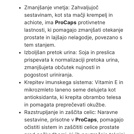
Zmanjšanje vnetja: Zahvaljujoč
sestavinam, kot sta mačji krempelj in
achiote, ima
ProCaps
protivnetne
lastnosti, ki pomagajo zmanjšati otekanje
prostate in lajšajo nelagodje, povezano s
tem stanjem.
Izboljšan pretok urina: Soja in preslica
prispevata k normalizaciji pretoka urina,
zmanjšujeta občutek nujnosti in
pogostost uriniranja.
Krepitev imunskega sistema: Vitamin E in
mikrozmleto laneno seme delujeta kot
antioksidanta, ki krepita obrambo telesa
in pomagata preprečevati okužbe.
Razstrupljanje in zaščita celic: Naravne
sestavine, prisotne v
ProCaps
, pomagajo
očistiti sistem in zaščititi celice prostate