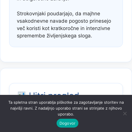
Strokovnjaki poudarjajo, da majhne
vsakodnevne navade pogosto prinesejo
več koristi kot kratkoročne in intenzivne
spremembe življenjskega sloga.
Hitri pregled
Ta spletna stran uporablja piškotke za zagotavljanje storitev na
najvišji ravni. Z nadaljnjo uporabo strani se strinjate z njihovo
Področje
Zakaj je pomembno?
uporabo.
Dogovor
Prispeva k normalnemu