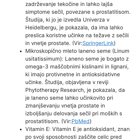
zadrževanje tekočine in lahko lajša
simptome sečil, povezane s prostatitisom.
Študija, ki jo je izvedla Univerza v
Heidelbergu, je pokazala, da ima lahko
preslica koristne učinke na težave z sečili
in vnetje prostate. (Vir:
SpringerLink
)
Mikroskopično mleto laneno seme (Linum
usitatissimum): Laneno seme je bogato z
omega-3 maščobnimi kislinami in lignani,
ki imajo protivnetne in antioksidativne
učinke. Študija, objavljena v reviji
Phytotherapy Research, je pokazala, da
je laneno seme lahko učinkovito pri
zmanjševanju vnetja prostate in
izboljšanju delovanja sečil pri moških s
prostatitisom. (Vir:
PbMed
)
Vitamin E: Vitamin E je antioksidant, znan
po svoji sposobnosti zaščite celic pred