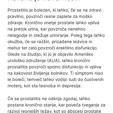
Prostatitis je bolezen, ki lahko, če se ne zdravi
pravilno, povzroči resne zaplete za moško
zdravje. Kronično vnetje prostate lahko vpliva
na pretok urina, kar povzroča nenehno
nelagodje in otežuje uriniranje. Poleg tega lahko
okužba, če se razširi, prizadene ledvice in
mehur ter celo povzroči erektilno disfunkcijo.
Glede na študijo, ki jo je objavilo Ameriško
urološko združenje (AUA), lahko kronični
prostatitis povzroči spolno disfunkcijo in vpliva
na kakovost življenja bolnikov. Ti simptomi niso
le boleči, temveč lahko vodijo tudi do čustvenih
motenj, kot sta tesnoba in depresija.
Če se prostatitis ne odkrije zgodaj, lahko
postane kronično stanje, kar poveča tveganje za
razvoj resnejših težav, kot so abscesi prostate