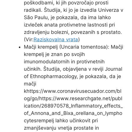
poškodbami, ki jih povzročajo prosti
radikali. Študija, ki jo je izvedla Univerza v
São Paulu, je pokazala, da ima lahko
izvleček anata protivnetne lastnosti pri
zdravljenju bolezni, povezanih s prostato.
(Vir:
Raziskovalna vrata
)
Mačji krempelj (Uncaria tomentosa): Mačji
krempelj je znan po svojih
imunomodulatornih in protivnetnih
učinkih. Študija, objavljena v reviji Journal
of Ethnopharmacology, je pokazala, da je
mačji
khttps://www.coronavirusecuador.com/bl
og/go/https://www.researchgate.net/publ
ication/268970578_Inflammatory_effects_
of_Annona_and_Bixa_orellana_on_lympho
cytesrempelj lahko učinkovit pri
zmanjševanju vnetja prostate in