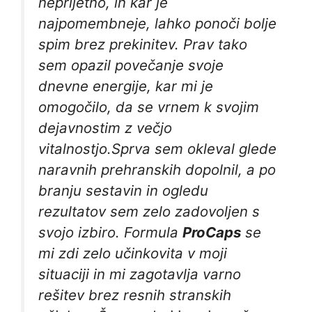
neprijetno, in kar je
najpomembneje, lahko ponoči bolje
spim brez prekinitev. Prav tako
sem opazil povečanje svoje
dnevne energije, kar mi je
omogočilo, da se vrnem k svojim
dejavnostim z večjo
vitalnostjo.Sprva sem okleval glede
naravnih prehranskih dopolnil, a po
branju sestavin in ogledu
rezultatov sem zelo zadovoljen s
svojo izbiro. Formula
ProCaps
se
mi zdi zelo učinkovita v moji
situaciji in mi zagotavlja varno
rešitev brez resnih stranskih