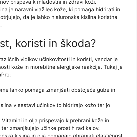
nov prispeva k mladostni in zdravi koži.
ina je naravni vlažilec kože, ki pomaga hidrirati in
otrjujejo, da je lahko hialuronska kislina koristna
.
t, koristi in škoda?
ičnih vidikov učinkovitosti in koristi, vendar je
i kože in morebitne alergijske reakcije. Tukaj je
nPro:
eme lahko pomaga zmanjšati obstoječe gube in
slina v sestavi učinkovito hidrirajo kožo ter jo
 Vitamini in olja prispevajo k prehrani kože in
 ter zmanjšujejo učinke prostih radikalov.
onska kislina in olja pomagajo ohranjati elastičnost