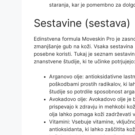
staranja, kar je pomembno za dolg
Sestavine (sestava)
Edinstvena formula Moveskin Pro je zasno
zmanjšanje gub na koži. Vsaka sestavina 
posebne koristi. Tukaj je seznam sestavin 
znanstvene študije, ki te učinke potrjujejo
Arganovo olje: antioksidativne last
poškodbami prostih radikalov, ki l
študije so potrdile sposobnost arg
Avokadovo olje: Avokadovo olje je bo
prispevajo k zdravju in mehkobi k
olja lahko pomaga koži zadrževati v
Vitamini: Vsebuje vitamine, vključ
antioksidanta, ki lahko zaščitita k