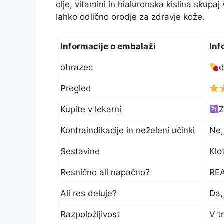
olje, vitamini in hialuronska kislina skupaj
lahko odlično orodje za zdravje kože.
Informacije o embalaži
Inf
obrazec
d
Pregled
Kupite v lekarni
Z
Kontraindikacije in neželeni učinki
Ne,
Sestavine
Klo
Resnično ali napačno?
REA
Ali res deluje?
Da,
Razpoložljivost
V t