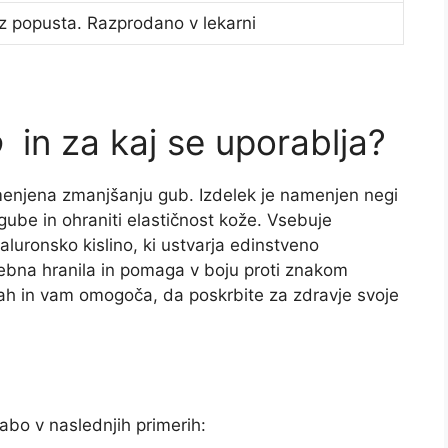
z popusta. Razprodano v lekarni
o
in za kaj se uporablja?
menjena zmanjšanju gub. Izdelek je namenjen negi
 gube in ohraniti elastičnost kože. Vsebuje
aluronsko kislino, ki ustvarja edinstveno
trebna hranila in pomaga v boju proti znakom
nah in vam omogoča, da poskrbite za zdravje svoje
bo v naslednjih primerih: