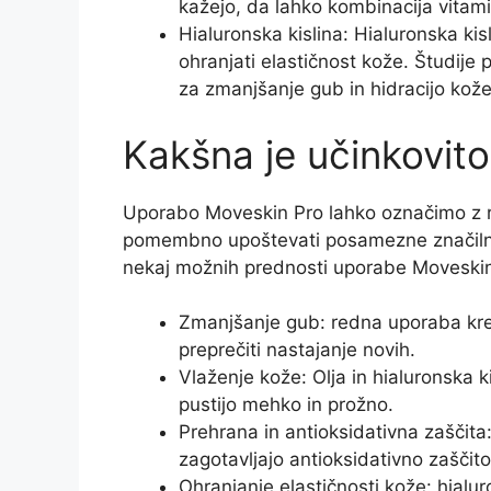
kažejo, da lahko kombinacija vitami
Hialuronska kislina: Hialuronska kisl
ohranjati elastičnost kože. Študije p
za zmanjšanje gub in hidracijo kože
Kakšna je učinkovitos
Uporabo Moveskin Pro lahko označimo z razl
pomembno upoštevati posamezne značilnost
nekaj možnih prednosti uporabe Moveski
Zmanjšanje gub: redna uporaba kr
preprečiti nastajanje novih.
Vlaženje kože: Olja in hialuronska ki
pustijo mehko in prožno.
Prehrana in antioksidativna zaščita:
zagotavljajo antioksidativno zaščito
Ohranjanje elastičnosti kože: hialur