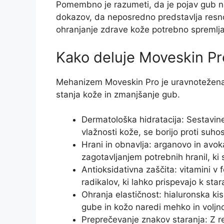
Pomembno je razumeti, da je pojav gub nar
dokazov, da neposredno predstavlja resno
ohranjanje zdrave kože potrebno spremljati
Kako deluje Moveskin Pr
Mehanizem Moveskin Pro je uravnotežena m
stanja kože in zmanjšanje gub.
Dermatološka hidratacija: Sestavin
vlažnosti kože, se borijo proti suhos
Hrani in obnavlja: arganovo in avo
zagotavljanjem potrebnih hranil, ki
Antioksidativna zaščita: vitamini v 
radikalov, ki lahko prispevajo k star
Ohranja elastičnost: hialuronska ki
gube in kožo naredi mehko in voljn
Preprečevanje znakov staranja: Z