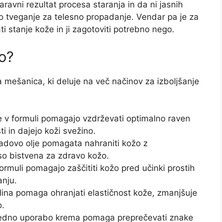
avni rezultat procesa staranja in da ni jasnih
 tveganje za telesno propadanje. Vendar pa je za
 stanje kože in ji zagotoviti potrebno nego.
o?
ešanica, ki deluje na več načinov za izboljšanje
e v formuli pomagajo vzdrževati optimalno raven
ti in dajejo koži svežino.
kadovo olje pomagata nahraniti kožo z
 so bistvena za zdravo kožo.
formuli pomagajo zaščititi kožo pred učinki prostih
anju.
slina pomaga ohranjati elastičnost kože, zmanjšuje
o.
 redno uporabo krema pomaga preprečevati znake