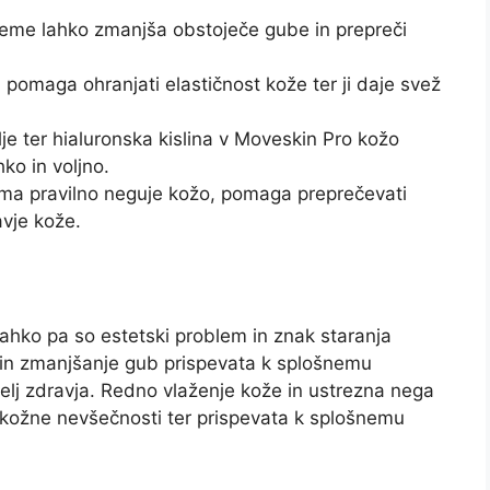
eme lahko zmanjša obstoječe gube in prepreči
 pomaga ohranjati elastičnost kože ter ji daje svež
e ter hialuronska kislina v Moveskin Pro kožo
ko in voljno.
ema pravilno neguje kožo, pomaga preprečevati
avje kože.
ahko pa so estetski problem in znak staranja
 in zmanjšanje gub prispevata k splošnemu
lj zdravja. Redno vlaženje kože in ustrezna nega
 kožne nevšečnosti ter prispevata k splošnemu