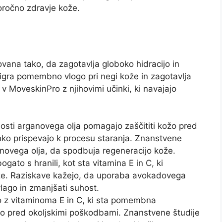
oročno zdravje kože.
vana tako, da zagotavlja globoko hidracijo in
igra pomembno vlogo pri negi kože in zagotavlja
v MoveskinPro z njihovimi učinki, ki navajajo
:
nosti arganovega olja pomagajo zaščititi kožo pred
ahko prispevajo k procesu staranja. Znanstvene
anovega olja, da spodbuja regeneracijo kože.
gato s hranili, kot sta vitamina E in C, ki
ože. Raziskave kažejo, da uporaba avokadovega
lago in zmanjšati suhost.
no z vitaminoma E in C, ki sta pomembna
ožo pred okoljskimi poškodbami. Znanstvene študije