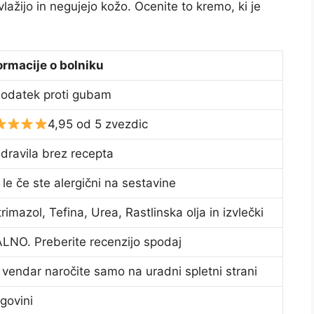
 vlažijo in negujejo kožo. Ocenite to kremo, ki je
ormacije o bolniku
odatek proti gubam
4,95 od 5 zvezdic
dravila brez recepta
 le če ste alergični na sestavine
trimazol, Tefina, Urea, Rastlinska olja in izvlečki
LNO. Preberite recenzijo spodaj
 vendar naročite samo na uradni spletni strani
rgovini