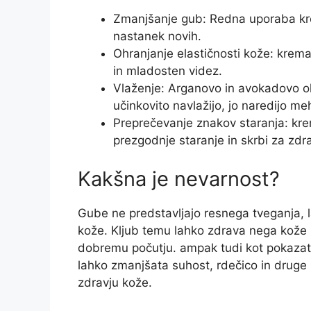
Zmanjšanje gub: Redna uporaba kr
nastanek novih.
Ohranjanje elastičnosti kože: krema
in mladosten videz.
Vlaženje: Arganovo in avokadovo olj
učinkovito navlažijo, jo naredijo meh
Preprečevanje znakov staranja: kr
prezgodnje staranje in skrbi za zdr
Kakšna je nevarnost?
Gube ne predstavljajo resnega tveganja, l
kože. Kljub temu lahko zdrava nega kože
dobremu počutju. ampak tudi kot pokazate
lahko zmanjšata suhost, rdečico in druge
zdravju kože.