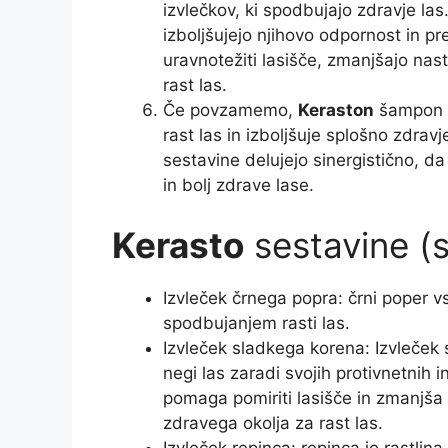
izvlečkov, ki spodbujajo zdravje las
izboljšujejo njihovo odpornost in p
uravnotežiti lasišče, zmanjšajo na
rast las.
Če povzamemo,
Keraston
šampon p
rast las in izboljšuje splošno zdrav
sestavine delujejo sinergistično, d
in bolj zdrave lase.
Kerasto
sestavine (
Izvleček črnega popra: črni poper vs
spodbujanjem rasti las.
Izvleček sladkega korena: Izvleček 
negi las zaradi svojih protivnetnih i
pomaga pomiriti lasišče in zmanjša v
zdravega okolja za rast las.
Izvleček repinca: repinca je rastlin