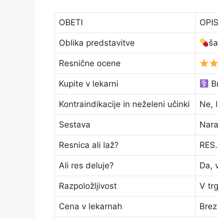
OBETI
OPI
Oblika predstavitve
š
Resnične ocene
Kupite v lekarni
Br
Kontraindikacije in neželeni učinki
Ne, 
Sestava
Nara
Resnica ali laž?
RES.
Ali res deluje?
Da, 
Razpoložljivost
V trg
Cena v lekarnah
Brez