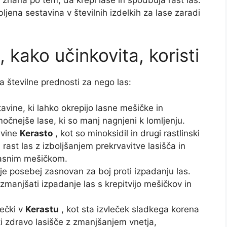
bljena sestavina v številnih izdelkih za lase zaradi
, kako učinkovita, koristi
 številne prednosti za nego las:
vine, ki lahko okrepijo lasne mešičke in
očnejše lase, ki so manj nagnjeni k lomljenju.
avine
Kerasto
, kot so minoksidil in drugi rastlinski
rast las z izboljšanjem prekrvavitve lasišča in
lasnim mešičkom.
je posebej zasnovan za boj proti izpadanju las.
manjšati izpadanje las s krepitvijo mešičkov in
lečki v
Kerastu
, kot sta izvleček sladkega korena
i zdravo lasišče z zmanjšanjem vnetja,