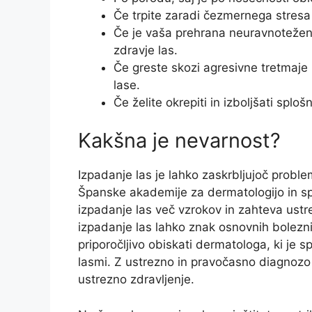
Če trpite zaradi čezmernega stresa 
Če je vaša prehrana neuravnotežena
zdravje las.
Če greste skozi agresivne tretmaje 
lase.
Če želite okrepiti in izboljšati sploš
Kakšna je nevarnost?
Izpadanje las je lahko zaskrbljujoč proble
Španske akademije za dermatologijo in sp
izpadanje las več vzrokov in zahteva ust
izpadanje las lahko znak osnovnih bolezni 
priporočljivo obiskati dermatologa, ki je s
lasmi. Z ustrezno in pravočasno diagnozo 
ustrezno zdravljenje.