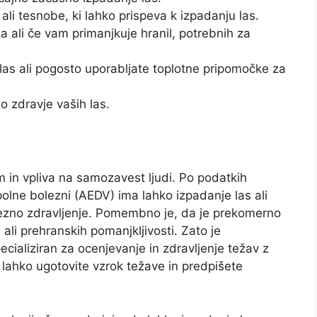
ali tesnobe, ki lahko prispeva k izpadanju las.
 ali če vam primanjkuje hranil, potrebnih za
las ali pogosto uporabljate toplotne pripomočke za
no zdravje vaših las.
m in vpliva na samozavest ljudi. Po podatkih
olne bolezni (AEDV) ima lahko izpadanje las ali
rezno zdravljenje. Pomembno je, da je prekomerno
ali prehranskih pomanjkljivosti. Zato je
pecializiran za ocenjevanje in zdravljenje težav z
lahko ugotovite vzrok težave in predpišete