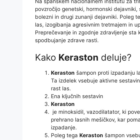
Na španskem nacionalnem inštitutu za trih
povzročijo genetski, hormonski dejavniki
bolezni in drugi zunanji dejavniki. Pole
las, izogibanja agresivnim tretmajem in u
Preprečevanje in zgodnje zdravljenje sta
spodbujanje zdrave rasti.
Kako
Keraston
deluje?
Keraston
šampon proti izpadanju la
Ta izdelek vsebuje aktivne sestavin
rast las.
Ena ključnih sestavin
Keraston
je minoksidil, vazodilatator, ki pove
prehrano lasnih mešičkov, kar pomag
izpadanje.
Poleg tega
Keraston
šampon vsebuje