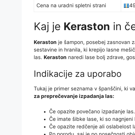
Cena na uradni spletni strani
49
Kaj je
Keraston
in č
Keraston
je šampon, posebej zasnovan za 
sestavine in hranila, ki krepijo lasne meš
las.
Keraston
naredi lase bolj zdrave, gos
Indikacije za uporabo
Tukaj je primer seznama v španščini, ki 
za preprečevanje izpadanja las:
Če opazite povečano izpadanje las.
Če imate šibke lase, ki so nagnjeni 
Če opazite redčenje ali oslabelost l
Po porodu, saj je po nosečnosti obi