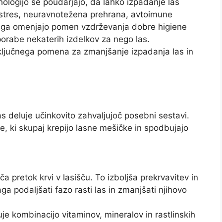
ologijo še poudarjajo, da lahko izpadanje las
, stres, neuravnotežena prehrana, avtoimune
g tega omenjajo pomen vzdrževanja dobre higiene
porabe nekaterih izdelkov za nego las.
 ključnega pomena za zmanjšanje izpadanja las in
s deluje učinkovito zahvaljujoč posebni sestavi.
e, ki skupaj krepijo lasne mešičke in spodbujajo
ča pretok krvi v lasišču. To izboljša prekrvavitev in
a podaljšati fazo rasti las in zmanjšati njihovo
 kombinacijo vitaminov, mineralov in rastlinskih