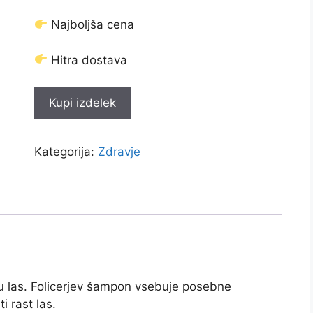
bila:
€49.00.
€99.00.
Najboljša cena
Hitra dostava
Kupi izdelek
Kategorija:
Zdravje
u las. Folicerjev šampon vsebuje posebne
i rast las.