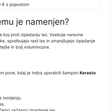
 € s popustom
emu je namenjen?
boj proti izpadanju las. Vsebuje naravne
ičke, spodbujajo rast las in zmanjšujejo izpadanje
tejše in bolj voluminozne.
vam pove, kdaj je treba uporabiti šampon
Kerasto
k lomljenju.
as.
čajno začasno izpadanje las.