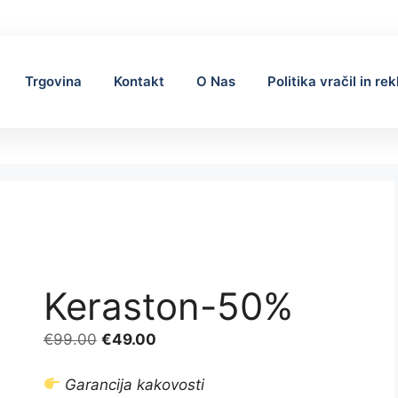
Trgovina
Kontakt
O Nas
Politika vračil in re
Keraston-50%
Izvirna
Trenutna
€
99.00
€
49.00
cena
cena
je
je:
Garancija kakovosti