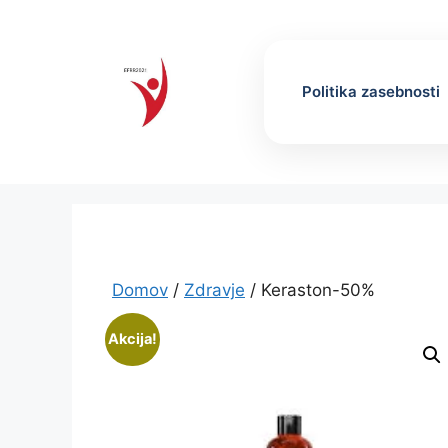
Skip
to
content
Politika zasebnosti
Domov
/
Zdravje
/ Keraston-50%
Akcija!