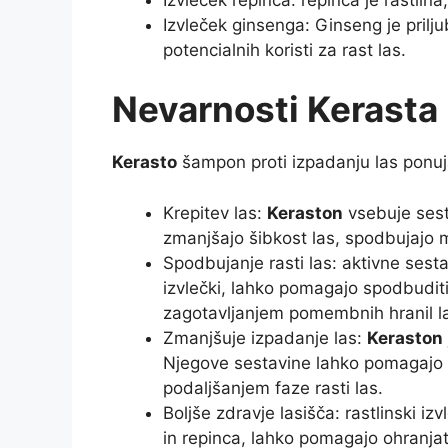
Izvleček ginsenga: Ginseng je prilju
potencialnih koristi za rast las.
Nevarnosti Kerasta
Kerasto
šampon proti izpadanju las ponuja
Krepitev las:
Keraston
vsebuje sesta
zmanjšajo šibkost las, spodbujajo m
Spodbujanje rasti las: aktivne sest
izvlečki, lahko pomagajo spodbuditi 
zagotavljanjem pomembnih hranil 
Zmanjšuje izpadanje las:
Keraston
Njegove sestavine lahko pomagajo z
podaljšanjem faze rasti las.
Boljše zdravje lasišča: rastlinski izv
in repinca, lahko pomagajo ohranjat