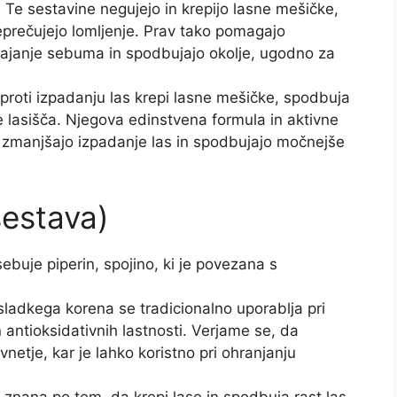
. Te sestavine negujejo in krepijo lasne mešičke,
reprečujejo lomljenje. Prav tako pomagajo
stajanje sebuma in spodbujajo okolje, ugodno za
roti izpadanju las krepi lasne mešičke, spodbuja
je lasišča. Njegova edinstvena formula in aktivne
a zmanjšajo izpadanje las in spodbujajo močnejše
sestava)
ebuje piperin, spojino, ki je povezana s
sladkega korena se tradicionalno uporablja pri
n antioksidativnih lastnosti. Verjame se, da
netje, kar je lahko koristno pri ohranjanju
a, znana po tem, da krepi lase in spodbuja rast las.