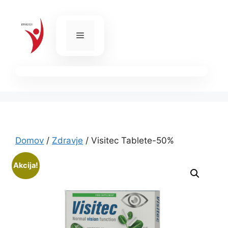
Skip
to
content
Menu
Domov
/
Zdravje
/ Visitec Tablete-50%
Akcija!