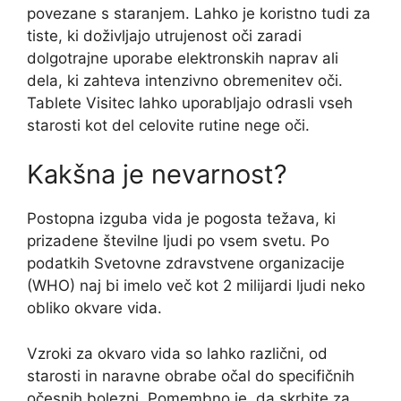
povezane s staranjem. Lahko je koristno tudi za
tiste, ki doživljajo utrujenost oči zaradi
dolgotrajne uporabe elektronskih naprav ali
dela, ki zahteva intenzivno obremenitev oči.
Tablete Visitec lahko uporabljajo odrasli vseh
starosti kot del celovite rutine nege oči.
Kakšna je nevarnost?
Postopna izguba vida je pogosta težava, ki
prizadene številne ljudi po vsem svetu. Po
podatkih Svetovne zdravstvene organizacije
(WHO) naj bi imelo več kot 2 milijardi ljudi neko
obliko okvare vida.
Vzroki za okvaro vida so lahko različni, od
starosti in naravne obrabe očal do specifičnih
očesnih bolezni. Pomembno je, da skrbite za