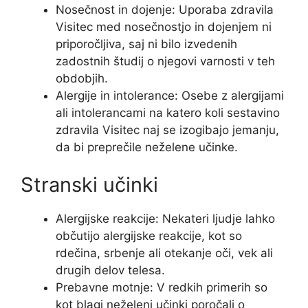
Nosečnost in dojenje: Uporaba zdravila
Visitec med nosečnostjo in dojenjem ni
priporočljiva, saj ni bilo izvedenih
zadostnih študij o njegovi varnosti v teh
obdobjih.
Alergije in intolerance: Osebe z alergijami
ali intolerancami na katero koli sestavino
zdravila Visitec naj se izogibajo jemanju,
da bi preprečile neželene učinke.
Stranski učinki
Alergijske reakcije: Nekateri ljudje lahko
občutijo alergijske reakcije, kot so
rdečina, srbenje ali otekanje oči, vek ali
drugih delov telesa.
Prebavne motnje: V redkih primerih so
kot blagi neželeni učinki poročali o