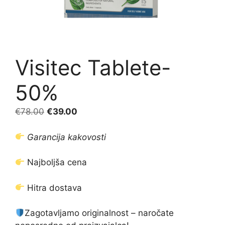
Visitec Tablete-
50%
Izvirna
Trenutna
€
78.00
€
39.00
cena
cena
je
je:
Garancija kakovosti
bila:
€39.00.
€78.00.
Najboljša cena
Hitra dostava
Zagotavljamo originalnost – naročate