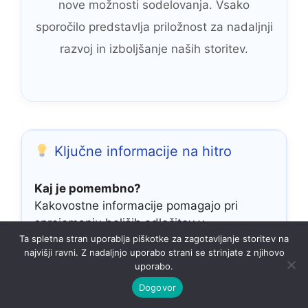
nove možnosti sodelovanja. Vsako
sporočilo predstavlja priložnost za nadaljnji
razvoj in izboljšanje naših storitev.
Ključne informacije na hitro
Kaj je pomembno?
Kakovostne informacije pomagajo pri
sprejemanju boljših odločitev v
vsakdanjem življenju.
Ta spletna stran uporablja piškotke za zagotavljanje storitev na
najvišji ravni. Z nadaljnjo uporabo strani se strinjate z njihovo
uporabo.
Zakaj preverjati vire?
Dogovor
Preverjeni podatki povečujejo zanesljivost
in zmanjšujejo možnost napačnih odločitev.