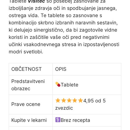
Tablete
Visitec
so posebej zasnovane za
izboljšanje zdravja oči in spodbujanje jasnega,
ostrega vida. Te tablete so zasnovane s
kombinacijo skrbno izbranih naravnih sestavin,
ki delujejo sinergistično, da bi zagotovile vidne
koristi in zaščitile vaše oči pred negativnimi
učinki vsakodnevnega stresa in izpostavljenosti
modri svetlobi.
OBČETNOST
OPIS
Predstavitveni
Tablete
obrazec
4,95 od 5
Prave ocene
zvezdic
Kupite v lekarni
Brez recepta