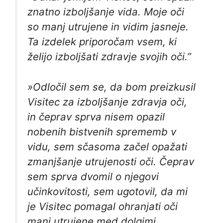
znatno izboljšanje vida. Moje oči
so manj utrujene in vidim jasneje.
Ta izdelek priporočam vsem, ki
želijo izboljšati zdravje svojih oči.”
»Odločil sem se, da bom preizkusil
Visitec za izboljšanje zdravja oči,
in čeprav sprva nisem opazil
nobenih bistvenih sprememb v
vidu, sem sčasoma začel opažati
zmanjšanje utrujenosti oči. Čeprav
sem sprva dvomil o njegovi
učinkovitosti, sem ugotovil, da mi
je Visitec pomagal ohranjati oči
manj utrujene med dolgimi