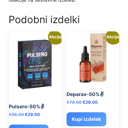
Podobni izdelki
Akcija!
Akcija!
Deparax-50%✌️
Izvirna
Trenutna
€
78.00
€
29.00
Pulsero-50%✌️
cena
cena
je
je:
Izvirna
Trenutna
€
58.00
€
29.00
Kupi izdelek
bila:
€29.00.
cena
cena
€78.00.
je
je: