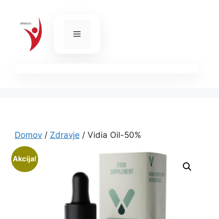
Skip
to
content
Menu
Domov
/
Zdravje
/ Vidia Oil-50%
Akcija!