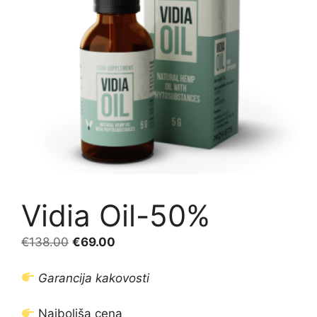
Vidia Oil-50%
Izvirna
Trenutna
€
138.00
€
69.00
cena
cena
je
je:
Garancija kakovosti
bila:
€69.00.
€138.00.
Najboljša cena