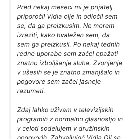
Pred nekaj meseci mi je prijatelj
priporočil Vidia olje in odločil sem
se, da ga preizkusim. Ne morem
izraziti, kako hvaležen sem, da
sem ga preizkusil. Po nekaj tednih
redne uporabe sem začel opažati
znatno izboljšanje sluha. Zvonjenje
v ušesih se je znatno zmanjšalo in
pogovore sem začel jasneje
razumeti.
Zdaj lahko uživam v televizijskih
programih z normalno glasnostjo in
v celoti sodelujem v družinskih
pogovorih. Zahvaljujoč Vidia Oil se