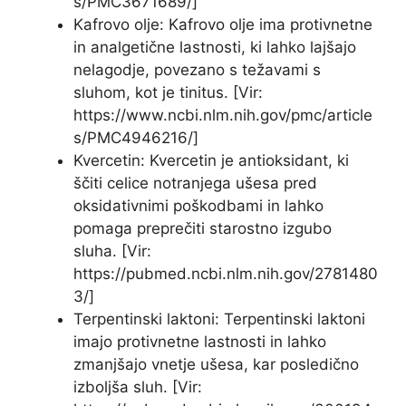
s/PMC3671689/]
Kafrovo olje: Kafrovo olje ima protivnetne
in analgetične lastnosti, ki lahko lajšajo
nelagodje, povezano s težavami s
sluhom, kot je tinitus. [Vir:
https://www.ncbi.nlm.nih.gov/pmc/article
s/PMC4946216/]
Kvercetin: Kvercetin je antioksidant, ki
ščiti celice notranjega ušesa pred
oksidativnimi poškodbami in lahko
pomaga preprečiti starostno izgubo
sluha. [Vir:
https://pubmed.ncbi.nlm.nih.gov/2781480
3/]
Terpentinski laktoni: Terpentinski laktoni
imajo protivnetne lastnosti in lahko
zmanjšajo vnetje ušesa, kar posledično
izboljša sluh. [Vir: