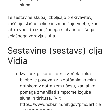
sluha.
Te sestavine skupaj izboljšajo prekrvavitev,
zaščitijo slušne celice in zmanjšajo vnetje, kar
lahko vodi do izboljšanega sluha in boljšega
splošnega zdravja sluha.
Sestavine (sestava) olja
Vidia
Izvleček ginka bilobe: Izvleček ginka
bilobe je povezan z izboljšanim krvnim
obtokom v notranjem ušesu, kar lahko
pomaga zmanjšati simptome izgube
sluha in tinitusa. [Vir:
https://www.ncbi.nlm.nih.gov/pmc/article