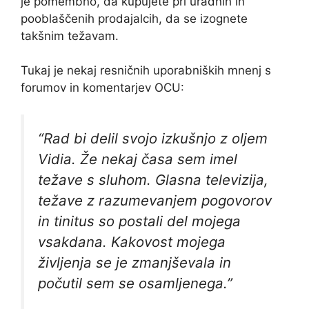
je pomembno, da kupujete pri uradnih in
pooblaščenih prodajalcih, da se izognete
takšnim težavam.
Tukaj je nekaj resničnih uporabniških mnenj s
forumov in komentarjev OCU:
“Rad bi delil svojo izkušnjo z oljem
Vidia. Že nekaj časa sem imel
težave s sluhom. Glasna televizija,
težave z razumevanjem pogovorov
in tinitus so postali del mojega
vsakdana. Kakovost mojega
življenja se je zmanjševala in
počutil sem se osamljenega.”