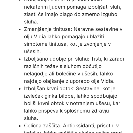
nekaterim ljudem pomaga izboljšati sluh,
zlasti če imajo blago do zmerno izgubo
sluha.
Zmanjšanje tinitusa: Naravne sestavine v
olju Vidia lahko pomagajo ublažiti
simptome tinitusa, kot je zvonjenje v
ušesih.
Izboljšano udobje pri sluhu: Tisti, ki zaradi
različnih težav s sluhom občutijo
nelagodje ali bolečine v ušesih, lahko
najdejo olajšanje z uporabo olja Vidia.
Izboljšan krvni obtok: Sestavine, kot je
izvleček ginka bilobe, lahko spodbujajo
boljši krvni obtok v notranjem ušesu, kar
lahko prispeva k splošnemu zdravju
sluha.
Celična zaščita: Antioksidanti, prisotni v
izdelku, lahko zaščitijo slušne celice pred