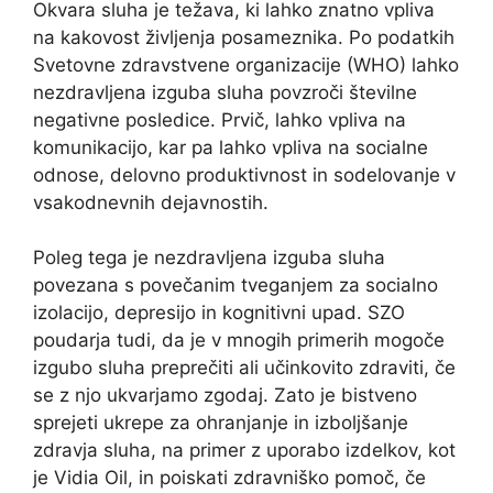
Okvara sluha je težava, ki lahko znatno vpliva
na kakovost življenja posameznika. Po podatkih
Svetovne zdravstvene organizacije (WHO) lahko
nezdravljena izguba sluha povzroči številne
negativne posledice. Prvič, lahko vpliva na
komunikacijo, kar pa lahko vpliva na socialne
odnose, delovno produktivnost in sodelovanje v
vsakodnevnih dejavnostih.
Poleg tega je nezdravljena izguba sluha
povezana s povečanim tveganjem za socialno
izolacijo, depresijo in kognitivni upad. SZO
poudarja tudi, da je v mnogih primerih mogoče
izgubo sluha preprečiti ali učinkovito zdraviti, če
se z njo ukvarjamo zgodaj. Zato je bistveno
sprejeti ukrepe za ohranjanje in izboljšanje
zdravja sluha, na primer z uporabo izdelkov, kot
je Vidia Oil, in poiskati zdravniško pomoč, če