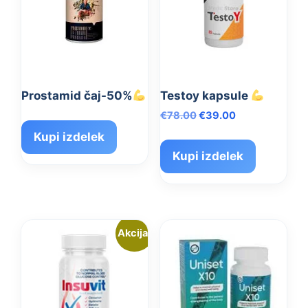
Prostamid čaj-50%
Testoy kapsule
Izvirna
Trenutna
€
78.00
€
39.00
cena
cena
Kupi izdelek
je
je:
Kupi izdelek
bila:
€39.00.
€78.00.
Akcija!