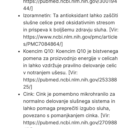
https://pubmed.ncbi.nlm.nih.gov/300194
44/]
Izoramnetin: Ta antioksidant lahko zaščiti
slušne celice pred oksidativnim stresom
in prispeva k boljšemu zdravju sluha. [Vir:
https://www.ncbi.nlm.nih.gov/pmc/article
s/PMC7084864/]
Koencim Q10: Koencim Q10 je bistvenega
pomena za proizvodnjo energije v celicah
in lahko vzdržuje pravilno delovanje celic
v notranjem ušesu. [Vir:
https://pubmed.ncbi.nlm.nih.gov/253388
25/]
Cink: Cink je pomembno mikrohranilo za
normalno delovanje slušnega sistema in
lahko pomaga preprečiti izgubo sluha,
povezano s pomanjkanjem cinka. [Vir:
https://pubmed.ncbi.nlm.nih.gov/270988