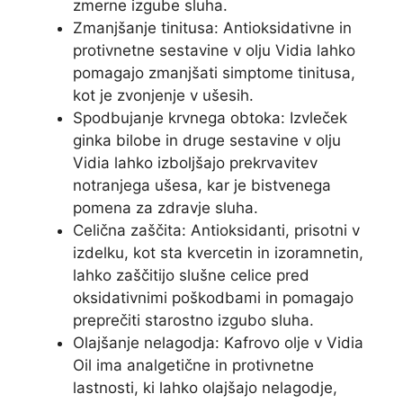
zmerne izgube sluha.
Zmanjšanje tinitusa: Antioksidativne in
protivnetne sestavine v olju Vidia lahko
pomagajo zmanjšati simptome tinitusa,
kot je zvonjenje v ušesih.
Spodbujanje krvnega obtoka: Izvleček
ginka bilobe in druge sestavine v olju
Vidia lahko izboljšajo prekrvavitev
notranjega ušesa, kar je bistvenega
pomena za zdravje sluha.
Celična zaščita: Antioksidanti, prisotni v
izdelku, kot sta kvercetin in izoramnetin,
lahko zaščitijo slušne celice pred
oksidativnimi poškodbami in pomagajo
preprečiti starostno izgubo sluha.
Olajšanje nelagodja: Kafrovo olje v Vidia
Oil ima analgetične in protivnetne
lastnosti, ki lahko olajšajo nelagodje,