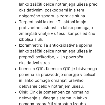
lahko zaščiti celice notranjega ušesa pred
oksidativnimi poškodbami in s tem
dolgoročno spodbuja zdravje sluha.
Terpentinski laktoni: Ti laktoni imajo
protivnetne lastnosti in lahko pomagajo
zmanjšati vnetje v ušesu, kar posledično
izboljša sluh.
Izoramnetin: Ta antioksidativna spojina
lahko zaščiti celice notranjega ušesa in
prepreči poškodbe, ki jih povzroča
oksidativni stres.
Koencim Q10: Koencim Q10 je bistvenega
pomena za proizvodnjo energije v celicah
in lahko pomaga ohranjati pravilno
delovanje celic v notranjem ušesu.
Cink: Cink je pomemben za normalno
delovanje slušnega sistema in lahko
pomaga preprečiti starostno izgubo