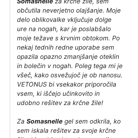
Somasnelle
za krčne žile, sem
občutila neverjetno olajšanje. Moje
delo oblikovalke vključuje dolge
ure na nogah, kar je poslabšalo
moje težave s krvnim obtokom. Po
nekaj tednih redne uporabe sem
opazila opazno zmanjšanje oteklin
in bolečin v nogah. Poleg tega mi je
všeč, kako osvežujoč je ob nanosu.
VETONUS bi vsekakor priporočila
vsem, ki iščejo učinkovito in
udobno rešitev za krčne žile!
Za
Somasnelle
gel sem odkrila, ko
sem iskala rešitev za svoje krčne