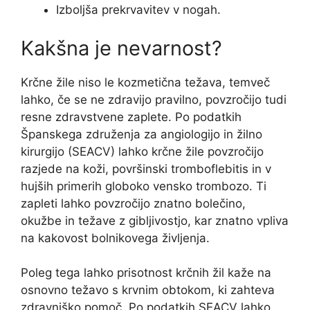
Izboljša prekrvavitev v nogah.
Kakšna je nevarnost?
Krčne žile niso le kozmetična težava, temveč
lahko, če se ne zdravijo pravilno, povzročijo tudi
resne zdravstvene zaplete. Po podatkih
Španskega združenja za angiologijo in žilno
kirurgijo (SEACV) lahko krčne žile povzročijo
razjede na koži, površinski tromboflebitis in v
hujših primerih globoko vensko trombozo. Ti
zapleti lahko povzročijo znatno bolečino,
okužbe in težave z gibljivostjo, kar znatno vpliva
na kakovost bolnikovega življenja.
Poleg tega lahko prisotnost krčnih žil kaže na
osnovno težavo s krvnim obtokom, ki zahteva
zdravniško pomoč. Po podatkih SEACV lahko