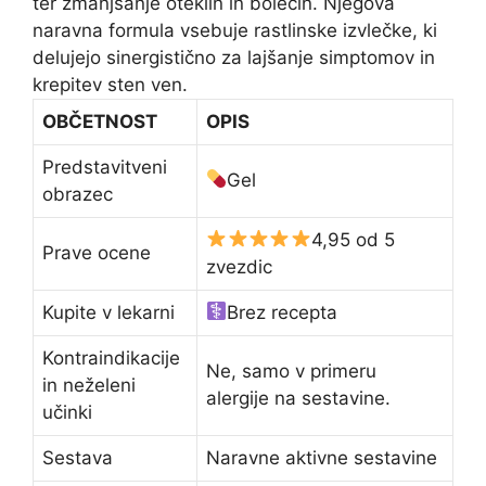
ter zmanjšanje oteklin in bolečin. Njegova
naravna formula vsebuje rastlinske izvlečke, ki
delujejo sinergistično za lajšanje simptomov in
krepitev sten ven.
OBČETNOST
OPIS
Predstavitveni
Gel
obrazec
4,95 od 5
Prave ocene
zvezdic
Kupite v lekarni
Brez recepta
Kontraindikacije
Ne, samo v primeru
in neželeni
alergije na sestavine.
učinki
Sestava
Naravne aktivne sestavine