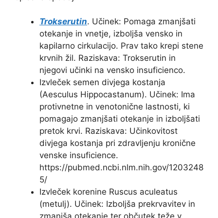
Trokserutin
. Učinek: Pomaga zmanjšati
otekanje in vnetje, izboljša vensko in
kapilarno cirkulacijo. Prav tako krepi stene
krvnih žil. Raziskava: Trokserutin in
njegovi učinki na vensko insuficienco.
Izvleček semen divjega kostanja
(Aesculus Hippocastanum). Učinek: Ima
protivnetne in venotonične lastnosti, ki
pomagajo zmanjšati otekanje in izboljšati
pretok krvi. Raziskava: Učinkovitost
divjega kostanja pri zdravljenju kronične
venske insuficience.
https://pubmed.ncbi.nlm.nih.gov/1203248
5/
Izvleček korenine Ruscus aculeatus
(metulj). Učinek: Izboljša prekrvavitev in
zmanjša otekanje ter občutek teže v