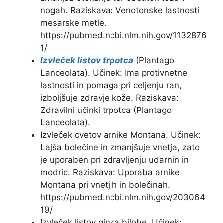
nogah. Raziskava: Venotonske lastnosti
mesarske metle.
https://pubmed.ncbi.nlm.nih.gov/1132876
1/
Izvleček listov trpotca
(Plantago
Lanceolata). Učinek: Ima protivnetne
lastnosti in pomaga pri celjenju ran,
izboljšuje zdravje kože. Raziskava:
Zdravilni učinki trpotca (Plantago
Lanceolata).
Izvleček cvetov arnike Montana. Učinek:
Lajša bolečine in zmanjšuje vnetja, zato
je uporaben pri zdravljenju udarnin in
modric. Raziskava: Uporaba arnike
Montana pri vnetjih in bolečinah.
https://pubmed.ncbi.nlm.nih.gov/203064
19/
Izvleček listov ginka bilobe. Učinek: