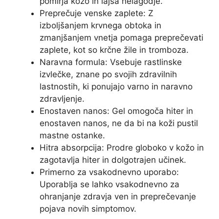
pomirja kožo in lajša nelagodje.
Preprečuje venske zaplete: Z
izboljšanjem krvnega obtoka in
zmanjšanjem vnetja pomaga preprečevati
zaplete, kot so krčne žile in tromboza.
Naravna formula: Vsebuje rastlinske
izvlečke, znane po svojih zdravilnih
lastnostih, ki ponujajo varno in naravno
zdravljenje.
Enostaven nanos: Gel omogoča hiter in
enostaven nanos, ne da bi na koži pustil
mastne ostanke.
Hitra absorpcija: Prodre globoko v kožo in
zagotavlja hiter in dolgotrajen učinek.
Primerno za vsakodnevno uporabo:
Uporablja se lahko vsakodnevno za
ohranjanje zdravja ven in preprečevanje
pojava novih simptomov.