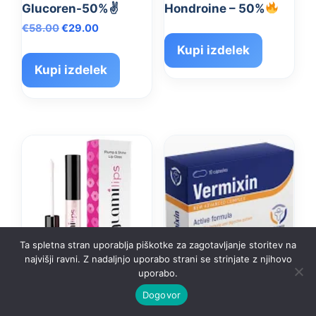
Glucoren-50%✌️
Hondroine – 50%
Izvirna
Trenutna
€
58.00
€
29.00
cena
cena
Kupi izdelek
je
je:
Kupi izdelek
bila:
€29.00.
€58.00.
Ta spletna stran uporablja piškotke za zagotavljanje storitev na
najvišji ravni. Z nadaljnjo uporabo strani se strinjate z njihovo
uporabo.
Glamilips-50%✌️
Vermixin-50%✌️
Dogovor