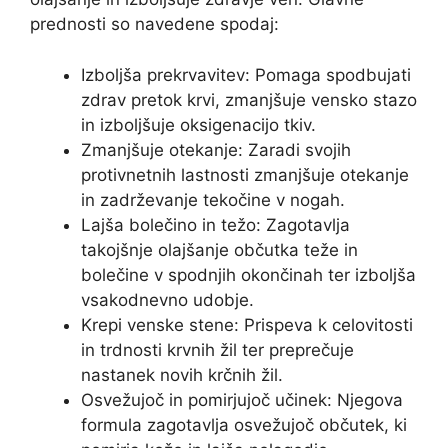
prednosti so navedene spodaj:
Izboljša prekrvavitev: Pomaga spodbujati
zdrav pretok krvi, zmanjšuje vensko stazo
in izboljšuje oksigenacijo tkiv.
Zmanjšuje otekanje: Zaradi svojih
protivnetnih lastnosti zmanjšuje otekanje
in zadrževanje tekočine v nogah.
Lajša bolečino in težo: Zagotavlja
takojšnje olajšanje občutka teže in
bolečine v spodnjih okončinah ter izboljša
vsakodnevno udobje.
Krepi venske stene: Prispeva k celovitosti
in trdnosti krvnih žil ter preprečuje
nastanek novih krčnih žil.
Osvežujoč in pomirjujoč učinek: Njegova
formula zagotavlja osvežujoč občutek, ki