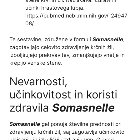
stene krvnih žil. Raziskava: Zdravilni
učinki hrastovega lubja.
https://pubmed.ncbi.nlm.nih.gov/124947
08/
Te sestavine, združene v formuli
Somasnelle
,
zagotavljajo celovito zdravljenje krčnih žil,
izboljšujejo prekrvavitev, zmanjšujejo vnetje in
krepijo venske stene.
Nevarnosti,
učinkovitost in koristi
zdravila
Somasnelle
Somasnelle
gel ponuja številne prednosti pri
zdravljenju krčnih žil, saj zagotavlja učinkovito
olajšanje in izboljšuje zdravje ven. Glavne