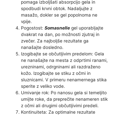
pomaga izboljšati absorpcijo gela in
spodbudi krvni obtok. Nadaljujte z
masažo, dokler se gel popolnoma ne
vpije.
Pogostost:
Somasnelle
gel uporabljajte
dvakrat na dan, po možnosti zjutraj in
zvečer. Za najboljše rezultate ga
nanašajte dosledno.
Izogibajte se občutljivim predelom: Gela
ne nanašajte na mesta z odprtimi ranami,
urezninami, odrgninami ali razdraženo
kožo. Izogibajte se stiku z očmi in
sluznicami. V primeru nenamernega stika
sperite z veliko vode.
Umivanje rok: Po nanosu gela si temeljito
umijte roke, da preprečite nenameren stik
z očmi ali drugimi občutljivimi predeli.
Kontinuiteta: Za optimalne rezultate