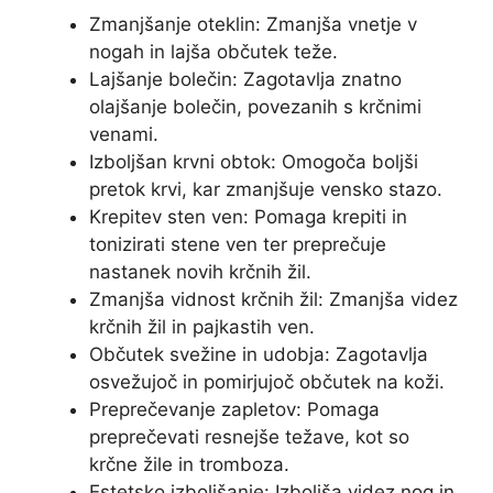
Zmanjšanje oteklin: Zmanjša vnetje v
nogah in lajša občutek teže.
Lajšanje bolečin: Zagotavlja znatno
olajšanje bolečin, povezanih s krčnimi
venami.
Izboljšan krvni obtok: Omogoča boljši
pretok krvi, kar zmanjšuje vensko stazo.
Krepitev sten ven: Pomaga krepiti in
tonizirati stene ven ter preprečuje
nastanek novih krčnih žil.
Zmanjša vidnost krčnih žil: Zmanjša videz
krčnih žil in pajkastih ven.
Občutek svežine in udobja: Zagotavlja
osvežujoč in pomirjujoč občutek na koži.
Preprečevanje zapletov: Pomaga
preprečevati resnejše težave, kot so
krčne žile in tromboza.
Estetsko izboljšanje: Izboljša videz nog in