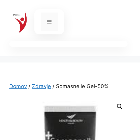
Skip
to
content
Menu
Domov
/
Zdravje
/ Somasnelle Gel-50%