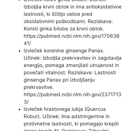
Izboljša krvni obtok in ima antioksidativne
lastnosti, ki ščitijo celice pred
oksidativnimi poškodbami. Raziskava:
Koristi ginka bilobe za krvni obtok.
https://pubmed.ncbi.nlm.nih.gov/170636
41/
Izvleček korenine ginsenga Panax.
Učinek: Izboljša prekrvavitev in zagotavlja
energijo, pomaga zmanjšati utrujenost in
povečati vitalnost. Raziskava: Lastnosti
ginsenga Panax pri izboljšanju
prekrvavitve.
https://pubmed.ncbi.nlm.nih.gov/2371713
3/
Izvleček hrastovega lubja (Quercus
Robur). Učinek: Ima adstringentne in
protivnetne lastnosti, ki pomagajo krepiti