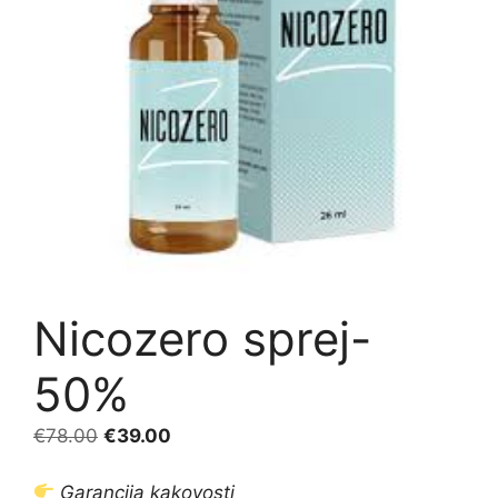
Nicozero sprej-
50%
Izvirna
Trenutna
€
78.00
€
39.00
cena
cena
je
je:
Garancija kakovosti