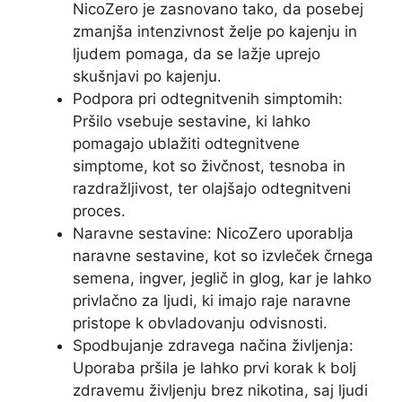
NicoZero je zasnovano tako, da posebej
zmanjša intenzivnost želje po kajenju in
ljudem pomaga, da se lažje uprejo
skušnjavi po kajenju.
Podpora pri odtegnitvenih simptomih:
Pršilo vsebuje sestavine, ki lahko
pomagajo ublažiti odtegnitvene
simptome, kot so živčnost, tesnoba in
razdražljivost, ter olajšajo odtegnitveni
proces.
Naravne sestavine: NicoZero uporablja
naravne sestavine, kot so izvleček črnega
semena, ingver, jeglič in glog, kar je lahko
privlačno za ljudi, ki imajo raje naravne
pristope k obvladovanju odvisnosti.
Spodbujanje zdravega načina življenja:
Uporaba pršila je lahko prvi korak k bolj
zdravemu življenju brez nikotina, saj ljudi