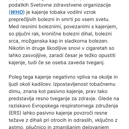
podatkih Svetovne zdravstvene organizacije
(
WHO
) je kajenje tobaka vodilni vzrok
preprečljivih bolezni in smrti po vsem svetu.
Med resnimi boleznimi, povezanimi s kajenjem,
so pljučni rak, kronične bolezni dihal, bolezni
srca, možganska kap in sladkorna bolezen.
Nikotin in druge škodljive snovi v cigaretah so
lahko zasvojljive, zaradi česar je težko opustiti
kajenje, tudi če se oseba zaveda tveganj.
Poleg tega kajenje negativno vpliva na okolje in
ljudi okoli kadilcev. Izpostavljenost tobačnemu
dimu, znana kot pasivno kajenje, prav tako
predstavlja resno tveganje za zdravje. Glede na
raziskavo Evropskega respiratornega združenja
(ERS) lahko pasivno kajenje povzroči resne
težave z dihali pri otrocih in odraslih, vključno z
astmo, pljučnico in zmanjšanim delovanjem