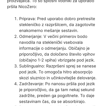
proizvajalca. To so splošni vodniki za uporabo
pršila NicoZero:
Priprava: Pred uporabo dobro pretresite
stekleničko z razpršilcem, da zagotovite
enakomerno mešanje sestavin.
Odmerjanje: V večini primerov bodo
navodila na steklenički vsebovala
informacije o odmerjanju. Običajno je
priporočljivo, da določeno število vpihov
(običajno 1-2 vpiha) vbrizgate pod jezik.
Sublingualno: Razpršeni sprej se nanese
pod jezik. To omogoča hitro absorpcijo
skozi sluznico in učinkovitejše delovanje.
Zadrževanje: Po nanosu pršila pod jezik
je priporočljivo, da ga tam nekaj sekund
zadržite, preden ga pogoltnete. To daje
sestavinam čas, da se absorbirajo.