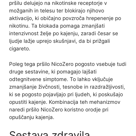
pršilu delujejo na nikotinske receptorje v
možganih in telesu ter blokirajo njihovo
aktivacijo, ki običajno povzroča hrepenenje po
nikotinu. Ta blokada pomaga zmanjšati
intenzivnost želje po kajenju, zaradi česar se
ljudje lažje uprejo skušnjavi, da bi prižgali
cigareto.
Poleg tega pršilo NicoZero pogosto vsebuje tudi
druge sestavine, ki pomagajo lajšati
odtegnitvene simptome. To lahko vključuje
zmanjšanje živčnosti, tesnobe in razdražljivosti,
ki se pogosto pojavljajo pri ljudeh, ki poskušajo
opustiti kajenje. Kombinacija teh mehanizmov
naredi pršilo NicoZero koristno orodje pri
opuščanju kajenja.
Sestava zdravila