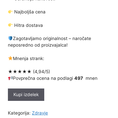
bila:
€39.00.
€78.00.
Najboljša cena
Hitra dostava
Zagotavljamo originalnost – naročate
neposredno od proizvajalca!
Mnenja strank:
★★★★★ (4,94/5)
Povprečna ocena na podlagi
497
mnen
Kupi izdelek
Kategorija:
Zdravje