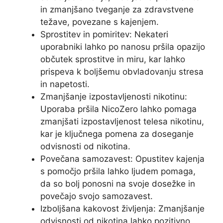
in zmanjšano tveganje za zdravstvene
težave, povezane s kajenjem.
Sprostitev in pomiritev: Nekateri
uporabniki lahko po nanosu pršila opazijo
občutek sprostitve in miru, kar lahko
prispeva k boljšemu obvladovanju stresa
in napetosti.
Zmanjšanje izpostavljenosti nikotinu:
Uporaba pršila NicoZero lahko pomaga
zmanjšati izpostavljenost telesa nikotinu,
kar je ključnega pomena za doseganje
odvisnosti od nikotina.
Povečana samozavest: Opustitev kajenja
s pomočjo pršila lahko ljudem pomaga,
da so bolj ponosni na svoje dosežke in
povečajo svojo samozavest.
Izboljšana kakovost življenja: Zmanjšanje
odvisnosti od nikotina lahko pozitivno