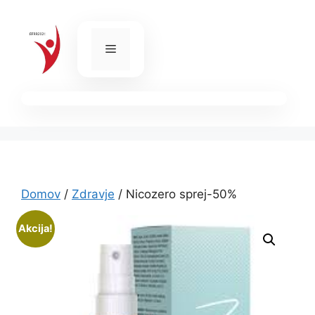
Skip
to
content
Menu
Domov
/
Zdravje
/ Nicozero sprej-50%
Akcija!