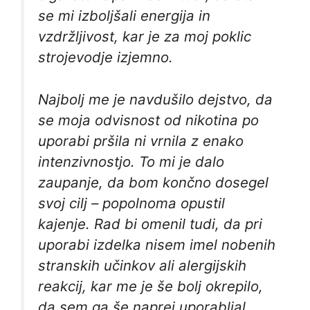
se mi izboljšali energija in
vzdržljivost, kar je za moj poklic
strojevodje izjemno.
Najbolj me je navdušilo dejstvo, da
se moja odvisnost od nikotina po
uporabi pršila ni vrnila z enako
intenzivnostjo. To mi je dalo
zaupanje, da bom končno dosegel
svoj cilj – popolnoma opustil
kajenje. Rad bi omenil tudi, da pri
uporabi izdelka nisem imel nobenih
stranskih učinkov ali alergijskih
reakcij, kar me je še bolj okrepilo,
da sem ga še naprej uporabljal.