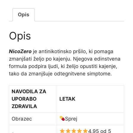
Opis
Opis
NicoZero
je antinikotinsko pršilo, ki pomaga
zmanjšati željo po kajenju. Njegova edinstvena
formula podpira ljudi, ki želijo opustiti kajenje,
tako da zmanjšuje odtegnitvene simptome.
NAVODILA ZA
UPORABO
LETAK
ZDRAVILA
Obrazec
Sprej
4,95 od 5