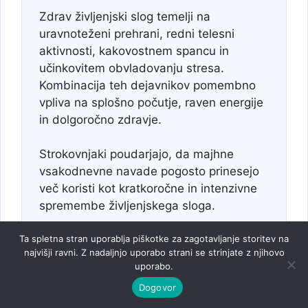
Zdrav življenjski slog temelji na
uravnoteženi prehrani, redni telesni
aktivnosti, kakovostnem spancu in
učinkovitem obvladovanju stresa.
Kombinacija teh dejavnikov pomembno
vpliva na splošno počutje, raven energije
in dolgoročno zdravje.
Strokovnjaki poudarjajo, da majhne
vsakodnevne navade pogosto prinesejo
več koristi kot kratkoročne in intenzivne
spremembe življenjskega sloga.
Ta spletna stran uporablja piškotke za zagotavljanje storitev na
najvišji ravni. Z nadaljnjo uporabo strani se strinjate z njihovo
uporabo.
Dogovor