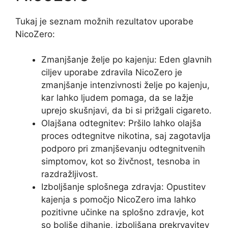
Tukaj je seznam možnih rezultatov uporabe
NicoZero:
Zmanjšanje želje po kajenju: Eden glavnih
ciljev uporabe zdravila NicoZero je
zmanjšanje intenzivnosti želje po kajenju,
kar lahko ljudem pomaga, da se lažje
uprejo skušnjavi, da bi si prižgali cigareto.
Olajšana odtegnitev: Pršilo lahko olajša
proces odtegnitve nikotina, saj zagotavlja
podporo pri zmanjševanju odtegnitvenih
simptomov, kot so živčnost, tesnoba in
razdražljivost.
Izboljšanje splošnega zdravja: Opustitev
kajenja s pomočjo NicoZero ima lahko
pozitivne učinke na splošno zdravje, kot
so boljše dihanje, izboljšana prekrvavitev