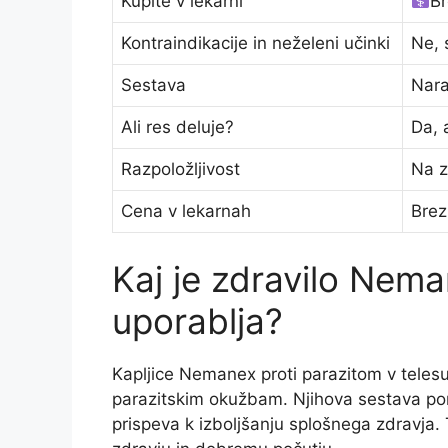
Kupite v lekarni
Br
Kontraindikacije in neželeni učinki
Ne, 
Sestava
Nara
Ali res deluje?
Da, 
Razpoložljivost
Na z
Cena v lekarnah
Brez
Kaj je zdravilo Nema
uporablja?
Kapljice Nemanex proti parazitom v telesu 
parazitskim okužbam. Njihova sestava poma
prispeva k izboljšanju splošnega zdravja.