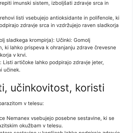
epiti imunski sistem, izboljšati zdravje srca in
 Orehovi listi vsebujejo antioksidante in polifenole, ki
dpirajo zdravje srca in vzdržujejo raven sladkorja
lj sladkega krompirja): Učinki: Gomolj
n, ki lahko prispeva k ohranjanju zdrave črevesne
orja v krvi.
ki: Listi artičoke lahko podpirajo zdravje jeter,
i učinek.
 učinkovitost, koristi
parazitom v telesu:
ljice Nemanex vsebujejo posebne sestavine, ki se
razitskim okužbam v telesu.