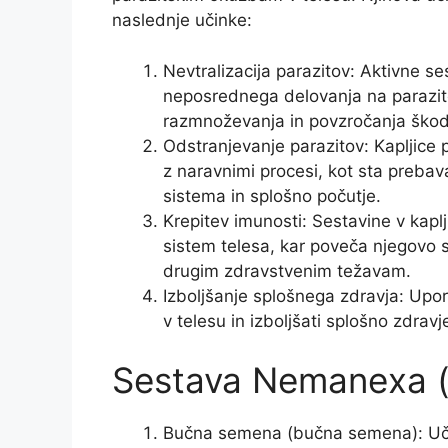
naslednje učinke:
Nevtralizacija parazitov: Aktivne 
neposrednega delovanja na parazite,
razmnoževanja in povzročanja škod
Odstranjevanje parazitov: Kapljice 
z naravnimi procesi, kot sta prebav
sistema in splošno počutje.
Krepitev imunosti: Sestavine v kap
sistem telesa, kar poveča njegovo 
drugim zdravstvenim težavam.
Izboljšanje splošnega zdravja: Upo
v telesu in izboljšati splošno zdrav
Sestava Nemanexa (a
Bučna semena (bučna semena): Učin