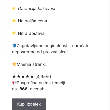
cena
cena
je
je:
Garancija kakovosti
bila:
€39.00.
€78.00.
Najboljša cena
Hitra dostava
Zagotavljamo originalnost – naročate
neposredno od proizvajalca!
Mnenja strank:
★★★★★ (4,95/5)
Povprečna ocena temelji
na
866
ocenah.
Kupi izdelek