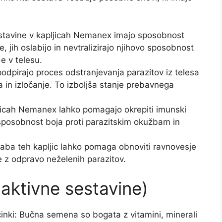
sestavine v kapljicah Nemanex imajo sposobnost
 jih oslabijo in nevtralizirajo njihovo sposobnost
e v telesu.
podpirajo proces odstranjevanja parazitov iz telesa
a in izločanje. To izboljša stanje prebavnega
ljicah Nemanex lahko pomagajo okrepiti imunski
sposobnost boja proti parazitskim okužbam in
raba teh kapljic lahko pomaga obnoviti ravnovesje
je z odpravo neželenih parazitov.
ktivne sestavine)
ki: Bučna semena so bogata z vitamini, minerali