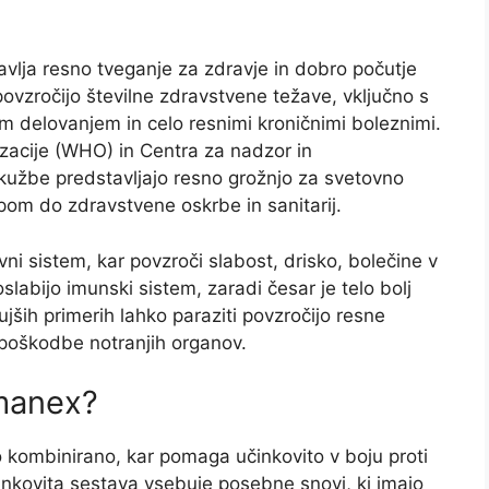
avlja resno tveganje za zdravje in dobro počutje
ovzročijo številne zdravstvene težave, vključno s
m delovanjem in celo resnimi kroničnimi boleznimi.
zacije (WHO) in Centra za nadzor in
kužbe predstavljajo resno grožnjo za svetovno
opom do zdravstvene oskrbe in sanitarij.
vni sistem, kar povzroči slabost, drisko, bolečine v
slabijo imunski sistem, zaradi česar je telo bolj
jših primerih lahko paraziti povzročijo resne
i poškodbe notranjih organov.
emanex?
 kombinirano, kar pomaga učinkovito v boju proti
inkovita sestava vsebuje posebne snovi, ki imajo