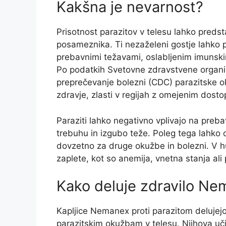
Kakšna je nevarnost?
Prisotnost parazitov v telesu lahko predst
posameznika. Ti nezaželeni gostje lahko p
prebavnimi težavami, oslabljenim imunski
Po podatkih Svetovne zdravstvene organi
preprečevanje bolezni (CDC) parazitske o
zdravje, zlasti v regijah z omejenim dost
Paraziti lahko negativno vplivajo na preba
trebuhu in izgubo teže. Poleg tega lahko o
dovzetno za druge okužbe in bolezni. V hu
zaplete, kot so anemija, vnetna stanja al
Kako deluje zdravilo N
Kapljice Nemanex proti parazitom delujejo
parazitskim okužbam v telesu. Njihova uč