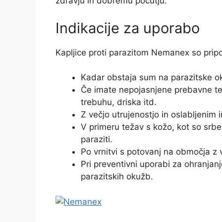
zdravju in dobremu počutju.
Indikacije za uporabo
Kapljice proti parazitom Nemanex so pripor
Kadar obstaja sum na parazitske ok
Če imate nepojasnjene prebavne tež
trebuhu, driska itd.
Z večjo utrujenostjo in oslabljeni
V primeru težav s kožo, kot so srbenj
paraziti.
Po vrnitvi s potovanj na območja z 
Pri preventivni uporabi za ohranjan
parazitskih okužb.