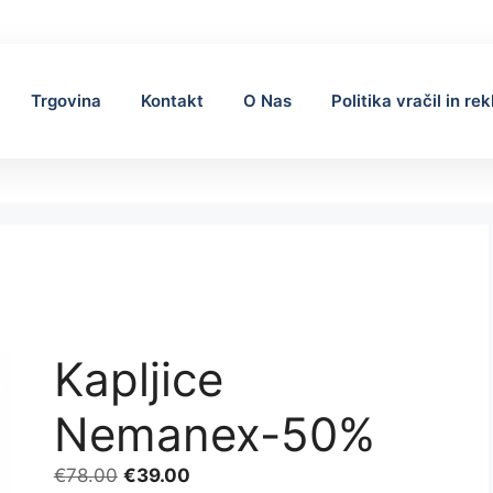
Trgovina
Kontakt
O Nas
Politika vračil in re
Kapljice
Nemanex-50%
Izvirna
Trenutna
€
78.00
€
39.00