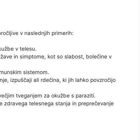
očljive v naslednjih primerih:
užbe v telesu.
ave in simptome, kot so slabost, bolečine v
m imunskim sistemom.
e, izpuščaji ali rdečina, ki jih lahko povzročijo
večjim tveganjem za okužbe s paraziti.
je zdravega telesnega stanja in preprečevanje