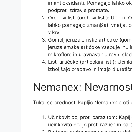
in antioksidanti. Pomagajo lahko okr
podpreti zdravje prostate.
Orehovi listi (orehovi listi): Učinki:
lahko pomagajo zmanjšati vnetja, po
v krvi.
Gomolj jeruzalemske artičoke (gomo
jeruzalemske artičoke vsebuje inuli
mikroflore in uravnavanju ravni sladk
Listi artičoke (artičokini listi): Učin
izboljšajo prebavo in imajo diuretičn
Nemanex: Nevarnosti,
Tukaj so prednosti kapljic Nemanex proti 
Učinkovit boj proti parazitom: Kap
učinkovito borijo proti različnim pa