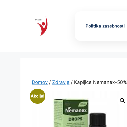
Skip
to
content
Politika zasebnosti
Domov
/
Zdravje
/ Kapljice Nemanex-50%
Akcija!