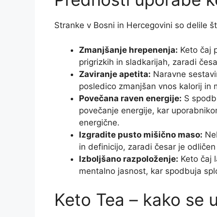
Stranke v Bosni in Hercegovini so delile š
Zmanjšanje hrepenenja:
Keto čaj 
prigrizkih in sladkarijah, zaradi če
Zaviranje apetita:
Naravne sestavin
posledico zmanjšan vnos kalorij in
Povečana raven energije:
S spodbu
povečanje energije, kar uporabniko
energične.
Izgradite pusto mišično maso:
Nek
in definicijo, zaradi česar je odli
Izboljšano razpoloženje:
Keto čaj l
mentalno jasnost, kar spodbuja spl
Keto Tea – kako se 