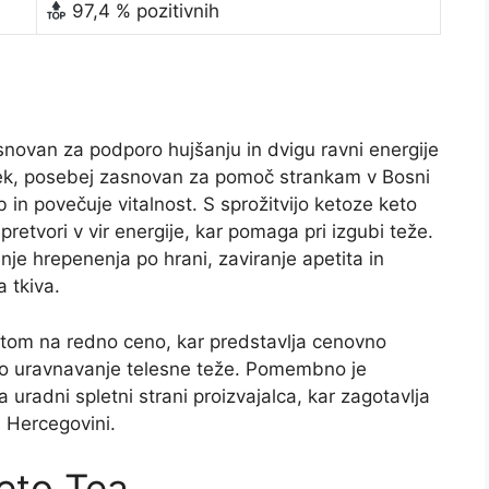
97,4 % pozitivnih
asnovan za podporo hujšanju in dvigu ravni energije
lek, posebej zasnovan za pomoč strankam v Bosni
in povečuje vitalnost. S sprožitvijo ketoze keto
etvori v vir energije, kar pomaga pri izgubi teže.
nje hrepenenja po hrani, zaviranje apetita in
 tkiva.
ustom na redno ceno, kar predstavlja cenovno
vito uravnavanje telesne teže. Pomembno je
a uradni spletni strani proizvajalca, kar zagotavlja
n Hercegovini.
eto Tea