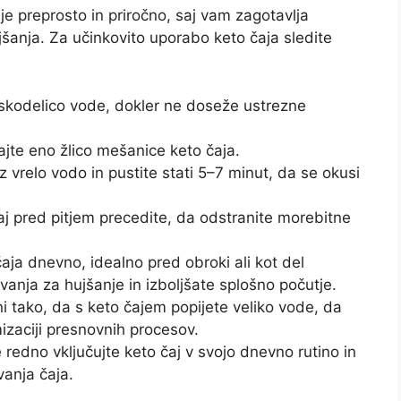
je preprosto in priročno, saj vam zagotavlja
šanja. Za učinkovito uporabo keto čaja sledite
skodelico vode, dokler ne doseže ustrezne
ajte eno žlico mešanice keto čaja.
z vrelo vodo in pustite stati 5–7 minut, da se okusi
aj pred pitjem precedite, da odstranite morebitne
aja dnevno, idealno pred obroki ali kot del
vanja za hujšanje in izboljšate splošno počutje.
i tako, da s keto čajem popijete veliko vode, da
mizaciji presnovnih procesov.
redno vključujte keto čaj v svojo dnevno rutino in
vanja čaja.