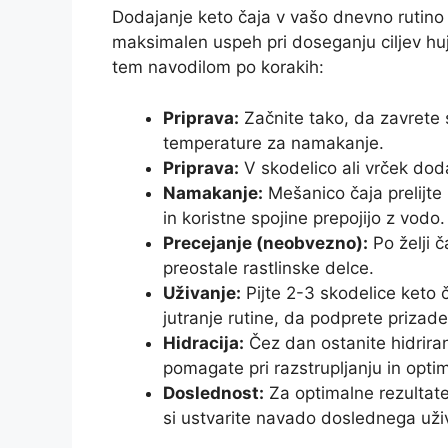
Dodajanje keto čaja v vašo dnevno rutino 
maksimalen uspeh pri doseganju ciljev huj
tem navodilom po korakih:
Priprava:
Začnite tako, da zavrete 
temperature za namakanje.
Priprava:
V skodelico ali vrček dod
Namakanje:
Mešanico čaja prelijte 
in koristne spojine prepojijo z vodo.
Precejanje (neobvezno):
Po želji č
preostale rastlinske delce.
Uživanje:
Pijte 2-3 skodelice keto č
jutranje rutine, da podprete prizade
Hidracija:
Čez dan ostanite hidriran
pomagate pri razstrupljanju in opti
Doslednost:
Za optimalne rezultate 
si ustvarite navado doslednega uži