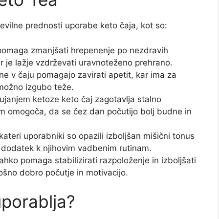
tevilne prednosti uporabe keto čaja, kot so:
pomaga zmanjšati hrepenenje po nezdravih
sar je lažje vzdrževati uravnoteženo prehrano.
e v čaju pomagajo zavirati apetit, kar ima za
 možno izgubo teže.
janjem ketoze keto čaj zagotavlja stalno
m omogoča, da se čez dan počutijo bolj budne in
ateri uporabniki so opazili izboljšan mišični tonus
čen dodatek k njihovim vadbenim rutinam.
ahko pomaga stabilizirati razpoloženje in izboljšati
ošno dobro počutje in motivacijo.
uporablja?