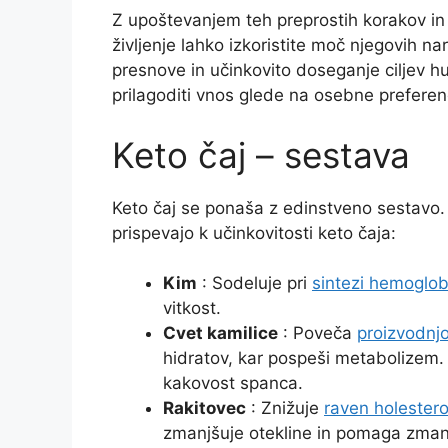
Z upoštevanjem teh preprostih korakov in
življenje lahko izkoristite moč njegovih n
presnove in učinkovito doseganje ciljev hu
prilagoditi vnos glede na osebne preferenc
Keto čaj – sestava
Keto čaj se ponaša z edinstveno sestavo. 
prispevajo k učinkovitosti keto čaja:
Kim
: Sodeluje pri
sintezi hemoglob
vitkost.
Cvet kamilice
: Poveča
proizvodnj
hidratov, kar pospeši metabolizem. 
kakovost spanca.
Rakitovec
: Znižuje
raven holestero
zmanjšuje otekline in pomaga zmanjš