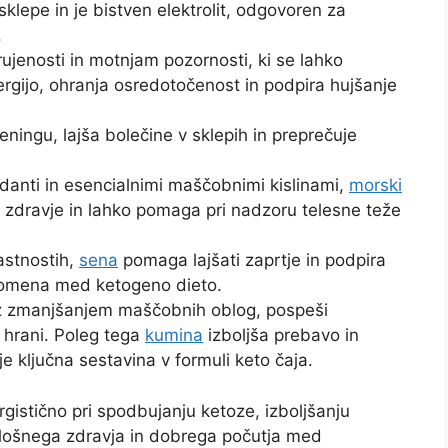
klepe in je bistven elektrolit, odgovoren za
.
ujenosti in motnjam pozornosti, ki se lahko
rgijo, ohranja osredotočenost in podpira hujšanje
eningu, lajša bolečine v sklepih in preprečuje
idanti in esencialnimi maščobnimi kislinami,
morski
zdravje in lahko pomaga pri nadzoru telesne teže
astnostih,
sena
pomaga lajšati zaprtje in podpira
 pomena med ketogeno dieto.
 z zmanjšanjem maščobnih oblog, pospeši
 hrani. Poleg tega
kumina
izboljša prebavo in
e ključna sestavina v formuli keto čaja.
gistično pri spodbujanju ketoze, izboljšanju
splošnega zdravja in dobrega počutja med