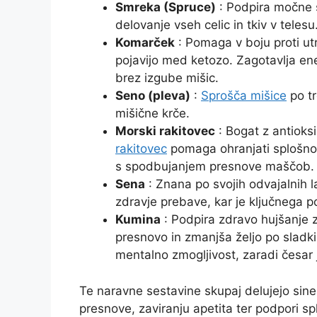
Smreka (Spruce)
: Podpira močne s
delovanje vseh celic in tkiv v telesu
Komarček
: Pomaga v boju proti utr
pojavijo med ketozo. Zagotavlja ene
brez izgube mišic.
Seno (pleva)
:
Sprošča mišice
po tr
mišične krče.
Morski rakitovec
: Bogat z antioks
rakitovec
pomaga ohranjati splošno 
s spodbujanjem presnove maščob.
Sena
: Znana po svojih odvajalnih l
zdravje prebave, kar je ključnega
Kumina
: Podpira zdravo hujšanje
presnovo in zmanjša željo po sladki
mentalno zmogljivost, zaradi česar j
Te naravne sestavine skupaj delujejo siner
presnove, zaviranju apetita ter podpori 