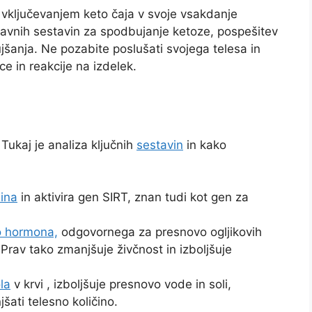
 vključevanjem keto čaja v svoje vsakdanje
aravnih sestavin za spodbujanje ketoze, pospešitev
jšanja. Ne pozabite poslušati svojega telesa in
e in reakcije na izdelek.
Tukaj je analiza ključnih
sestavin
in kako
ina
in aktivira gen SIRT, znan tudi kot gen za
o hormona,
odgovornega za presnovo ogljikovih
Prav tako zmanjšuje živčnost in izboljšuje
la
v krvi , izboljšuje presnovo vode in soli,
ati telesno količino.