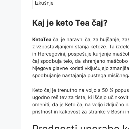
Izkušnje
Kaj je keto Tea čaj?
KetoTea
čaj je naravni čaj za hujšanje, z
z vzpostavljanjem stanja ketoze. Ta izde
in Hercegovini, pospešuje kurjenje maščob 
čaj spodbuja telo, da shranjeno maščobo pr
Njegove glavne koristi vključujejo zmanjša
spodbujanje nastajanja pustega mišičnega
Keto čaj je trenutno na voljo s 50 % pop
ugodno rešitev za tiste, ki iščejo učinko
omeniti, da je Keto čaj na voljo izključno n
pristnost in kakovost za stranke v Bosni i
Prednosti uporabe k