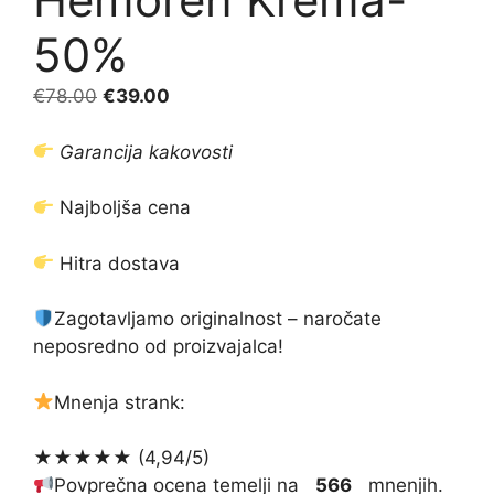
50%
Izvirna
Trenutna
€
78.00
€
39.00
cena
cena
je
je:
Garancija kakovosti
bila:
€39.00.
€78.00.
Najboljša cena
Hitra dostava
Zagotavljamo originalnost – naročate
neposredno od proizvajalca!
Mnenja strank:
★★★★★ (4,94/5)
Povprečna ocena temelji na
566
mnenjih.