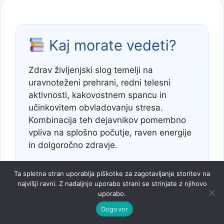
Kaj morate vedeti?
Zdrav življenjski slog temelji na
uravnoteženi prehrani, redni telesni
aktivnosti, kakovostnem spancu in
učinkovitem obvladovanju stresa.
Kombinacija teh dejavnikov pomembno
vpliva na splošno počutje, raven energije
in dolgoročno zdravje.
Strokovnjaki poudarjajo, da majhne
Ta spletna stran uporablja piškotke za zagotavljanje storitev na
vsakodnevne navade pogosto prinesejo
najvišji ravni. Z nadaljnjo uporabo strani se strinjate z njihovo
uporabo.
več koristi kot kratkoročne in intenzivne
spremembe življenjskega sloga.
Dogovor