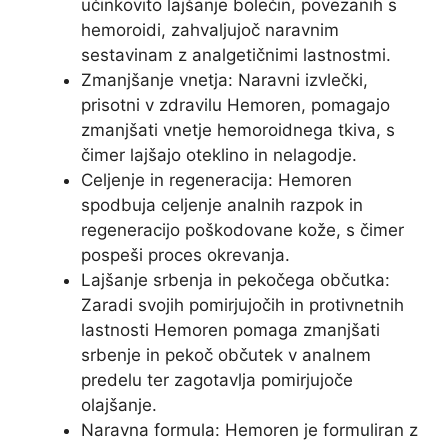
učinkovito lajšanje bolečin, povezanih s
hemoroidi, zahvaljujoč naravnim
sestavinam z analgetičnimi lastnostmi.
Zmanjšanje vnetja: Naravni izvlečki,
prisotni v zdravilu Hemoren, pomagajo
zmanjšati vnetje hemoroidnega tkiva, s
čimer lajšajo oteklino in nelagodje.
Celjenje in regeneracija: Hemoren
spodbuja celjenje analnih razpok in
regeneracijo poškodovane kože, s čimer
pospeši proces okrevanja.
Lajšanje srbenja in pekočega občutka:
Zaradi svojih pomirjujočih in protivnetnih
lastnosti Hemoren pomaga zmanjšati
srbenje in pekoč občutek v analnem
predelu ter zagotavlja pomirjujoče
olajšanje.
Naravna formula: Hemoren je formuliran z