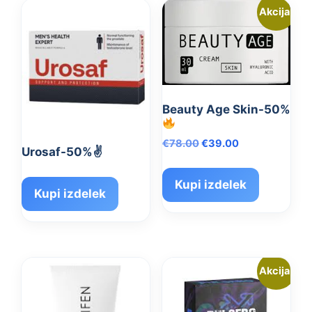
Akcija!
Beauty Age Skin-50%
Izvirna
Trenutna
€
78.00
€
39.00
Urosaf-50%✌️
cena
cena
je
je:
Kupi izdelek
bila:
€39.00.
Kupi izdelek
€78.00.
Akcija!