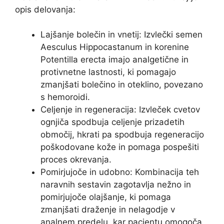
opis delovanja:
Lajšanje bolečin in vnetij: Izvlečki semen
Aesculus Hippocastanum in korenine
Potentilla erecta imajo analgetične in
protivnetne lastnosti, ki pomagajo
zmanjšati bolečino in oteklino, povezano
s hemoroidi.
Celjenje in regeneracija: Izvleček cvetov
ognjiča spodbuja celjenje prizadetih
območij, hkrati pa spodbuja regeneracijo
poškodovane kože in pomaga pospešiti
proces okrevanja.
Pomirjujoče in udobno: Kombinacija teh
naravnih sestavin zagotavlja nežno in
pomirjujoče olajšanje, ki pomaga
zmanjšati draženje in nelagodje v
analnem predelu, kar pacientu omogoča,