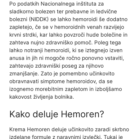
Po podatkih Nacionalnega inštituta za
sladkorno bolezen ter prebavne in ledvične
bolezni (NIDDK) se lahko hemoroidi še dodatno
zapletejo, če se v hemoroidnih venah razvijejo
krvni strdki, kar lahko povzroči hude bolečine in
zahteva nujno zdravniško pomoč. Poleg tega
lahko notranji hemoroidi, ki se iztegnejo izven
anusa in jih ni mogoče ročno ponovno vstaviti,
zahtevajo zdravniški poseg za njihovo
zmanjšanje. Zato je pomembno učinkovito
obravnavati simptome hemoroidov, da se
izognemo morebitnim zapletom in izboljšamo
kakovost življenja bolnika.
Kako deluje Hemoren?
Krema Hemoren deluje učinkovito zaradi skrbno
izdelane formule z naravnimi izvlečki. Tukaj je