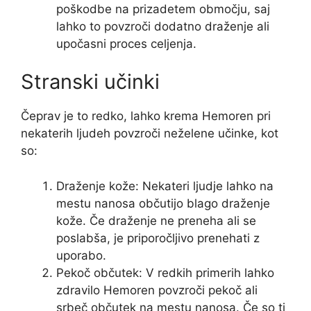
poškodbe na prizadetem območju, saj
lahko to povzroči dodatno draženje ali
upočasni proces celjenja.
Stranski učinki
Čeprav je to redko, lahko krema Hemoren pri
nekaterih ljudeh povzroči neželene učinke, kot
so:
Draženje kože: Nekateri ljudje lahko na
mestu nanosa občutijo blago draženje
kože. Če draženje ne preneha ali se
poslabša, je priporočljivo prenehati z
uporabo.
Pekoč občutek: V redkih primerih lahko
zdravilo Hemoren povzroči pekoč ali
srbeč občutek na mestu nanosa. Če so ti