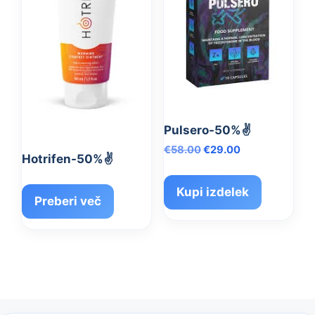
Pulsero-50%✌️
Izvirna
Trenutna
€
58.00
€
29.00
Hotrifen-50%✌️
cena
cena
je
je:
Kupi izdelek
bila:
€29.00.
Preberi več
€58.00.