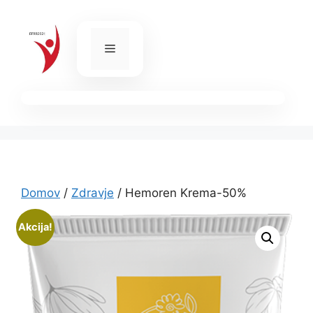
Skip
to
content
Menu
Domov
/
Zdravje
/ Hemoren Krema-50%
Akcija!