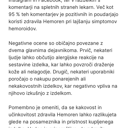
Instagram in Facebook, ter v razdelkih s
komentarji na spletnih straneh lekarn. Več kot
95 % teh komentarjev je pozitivnih in poudarjajo
koristi zdravila Hemoren pri lajšanju simptomov
hemoroidov.
Negativne ocene so običajno povezane z
dvema glavnima dejavnikoma. Prvič, nekateri
ljudje lahko občutijo alergijske reakcije na
sestavine izdelka, kar lahko povzroči draženje
kože ali nelagodje. Drugič, nekateri uporabniki
poročajo o nakupu ponarejenih ali
nekakovostnih izdelkov, kar negativno vpliva na
njihovo izkušnjo z izdelkom.
Pomembno je omeniti, da se kakovost in
učinkovitost zdravila Hemoren lahko razlikujeta
glede na posameznika in pristnost kupljenega