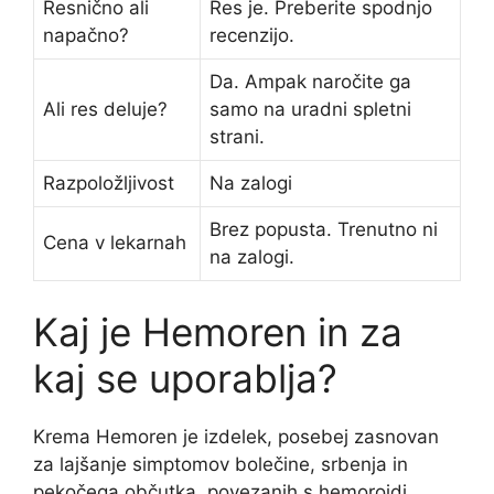
Resnično ali
Res je. Preberite spodnjo
napačno?
recenzijo.
Da. Ampak naročite ga
Ali res deluje?
samo na uradni spletni
strani.
Razpoložljivost
Na zalogi
Brez popusta. Trenutno ni
Cena v lekarnah
na zalogi.
Kaj je Hemoren in za
kaj se uporablja?
Krema Hemoren je izdelek, posebej zasnovan
za lajšanje simptomov bolečine, srbenja in
pekočega občutka, povezanih s hemoroidi.