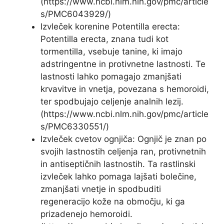
(https://www.ncbi.nlm.nih.gov/pmc/article
s/PMC6043929/)
Izvleček korenine Potentilla erecta:
Potentilla erecta, znana tudi kot
tormentilla, vsebuje tanine, ki imajo
adstringentne in protivnetne lastnosti. Te
lastnosti lahko pomagajo zmanjšati
krvavitve in vnetja, povezana s hemoroidi,
ter spodbujajo celjenje analnih lezij.
(https://www.ncbi.nlm.nih.gov/pmc/article
s/PMC6330551/)
Izvleček cvetov ognjiča: Ognjič je znan po
svojih lastnostih celjenja ran, protivnetnih
in antiseptičnih lastnostih. Ta rastlinski
izvleček lahko pomaga lajšati bolečine,
zmanjšati vnetje in spodbuditi
regeneracijo kože na območju, ki ga
prizadenejo hemoroidi.