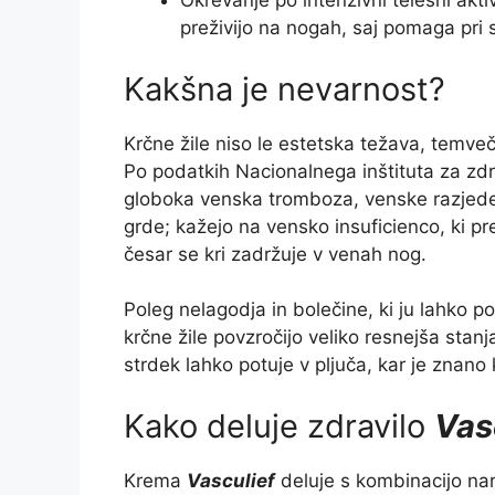
Okrevanje po intenzivni telesni aktiv
preživijo na nogah, saj pomaga pri s
Kakšna je nevarnost?
Krčne žile niso le estetska težava, temve
Po podatkih Nacionalnega inštituta za zdra
globoka venska tromboza, venske razjede i
grde; kažejo na vensko insuficienco, ki pre
česar se kri zadržuje v venah nog.
Poleg nelagodja in bolečine, ki ju lahko p
krčne žile povzročijo veliko resnejša stanj
strdek lahko potuje v pljuča, kar je znano
Kako deluje zdravilo
Vas
Krema
Vasculief
deluje s kombinacijo nara