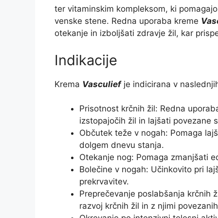
ter vitaminskim kompleksom, ki pomagajo zm
venske stene. Redna uporaba kreme
Vas
otekanje in izboljšati zdravje žil, kar pri
Indikacije
Krema
Vasculief
je indicirana v naslednji
Prisotnost krčnih žil: Redna upora
izstopajočih žil in lajšati povezane
Občutek teže v nogah: Pomaga lajšat
dolgem dnevu stanja.
Otekanje nog: Pomaga zmanjšati ed
Bolečine v nogah: Učinkovito pri lajš
prekrvavitev.
Preprečevanje poslabšanja krčnih ži
razvoj krčnih žil in z njimi povezan