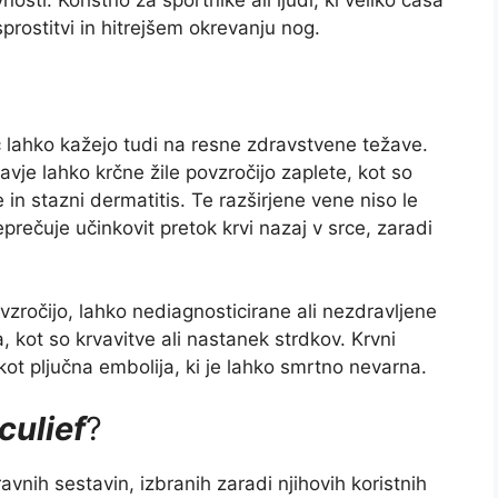
nosti: Koristno za športnike ali ljudi, ki veliko časa
prostitvi in hitrejšem okrevanju nog.
č lahko kažejo tudi na resne zdravstvene težave.
vje lahko krčne žile povzročijo zaplete, kot so
n stazni dermatitis. Te razširjene vene niso le
prečuje učinkovit pretok krvi nazaj v srce, zaradi
ovzročijo, lahko nediagnosticirane ali nezdravljene
a, kot so krvavitve ali nastanek strdkov. Krvni
 kot pljučna embolija, ki je lahko smrtno nevarna.
culief
?
vnih sestavin, izbranih zaradi njihovih koristnih