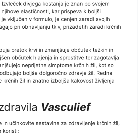
l. Izvleček divjega kostanja je znan po svojem
njihove elastičnosti, kar prispeva k boljši
 je vključen v formulo, je cenjen zaradi svojih
agajo pri obnavljanju tkiv, prizadetih zaradi krčnih
uja pretok krvi in zmanjšuje občutek težkih in
šen občutek hlajenja in sprostitve ter zagotavlja
njšujejo neprijetne simptome krčnih žil, kot so
podbujajo boljše dolgoročno zdravje žil. Redna
rčnih žil in znatno izboljša kakovost življenja
zdravila
Vasculief
in učinkovite sestavine za zdravljenje krčnih žil,
koristi: