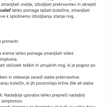
anjšati vnetje, izboljšati prekrvavitev in okrepiti
culief
lahko pomaga lajšati bolečine, zmanjšati
speva k splošnemu izboljšanju stanja nog.
h primerih:
ba kreme lahko pomaga zmanjšati videz
 simptome.
i občutek težkih in utrujenih nog, ki je pogost po
em in otekanje zaradi slabe prekrvavitve.
anju bolečin, ki jih povzročajo krčne žile ali slaba
l: Nadaljnja uporaba lahko prepreči nadaljnji
ih simptomov.