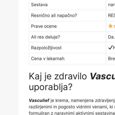
Sestava
nar
Resnično ali napačno?
RES
Prave ocene
Ali res deluje?
Da.
Razpoložljivost
Cena v lekarnah
Bre
Kaj je zdravilo
Vascu
uporablja?
Vasculief
je krema, namenjena zdravljenj
razširjenimi in pogosto vidnimi venami, ki 
formuliran z naravnimi aktivnimi sestavinam