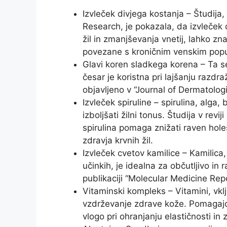
Izvleček divjega kostanja – Študija,
Research, je pokazala, da izvleček 
žil in zmanjševanja vnetij, lahko z
povezane s kroničnim venskim pop
Glavi koren sladkega korena – Ta s
česar je koristna pri lajšanju razdr
objavljeno v “Journal of Dermatolog
Izvleček spiruline – spirulina, alga,
izboljšati žilni tonus. Študija v rev
spirulina pomaga znižati raven hol
zdravja krvnih žil.
Izvleček cvetov kamilice – Kamilica,
učinkih, je idealna za občutljivo in
publikaciji “Molecular Medicine Repo
Vitaminski kompleks – Vitamini, vklj
vzdrževanje zdrave kože. Pomagajo pr
vlogo pri ohranjanju elastičnosti in z