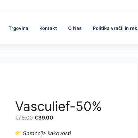
Trgovina
Kontakt
O Nas
Politika vračil in re
Vasculief-50%
Izvirna
Trenutna
€
78.00
€
39.00
cena
cena
je
je:
Garancija kakovosti