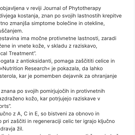
 objavljena v reviji Journal of Phytotherapy
divjega kostanja, znan po svojih lastnostih krepitve
natno zmanjša simptome bolečine in otekline,
uščanjem.
estavina ima močne protivnetne lastnosti, zaradi
ažene in vnete kože, v skladu z raziskavo,
ical Treatment”.
 bogata z antioksidanti, pomaga zaščititi celice in
iji »Nutrition Research« je pokazala, da lahko
esterola, kar je pomemben dejavnik za ohranjanje
 znana po svojih pomirjujočih in protivnetnih
 razdraženo kožo, kar potrjujejo raziskave v
rts”.
učno z A, C in E, so bistveni za obnovo in
i zaščiti in regeneraciji celic ter igrajo ključno
dravja žil.