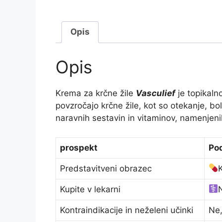
Opis
Opis
Krema za krčne žile
Vasculief
je topikaln
povzročajo krčne žile, kot so otekanje, b
naravnih sestavin in vitaminov, namenjenih
prospekt
Pod
Predstavitveni obrazec
Kupite v lekarni
Kontraindikacije in neželeni učinki
Ne,