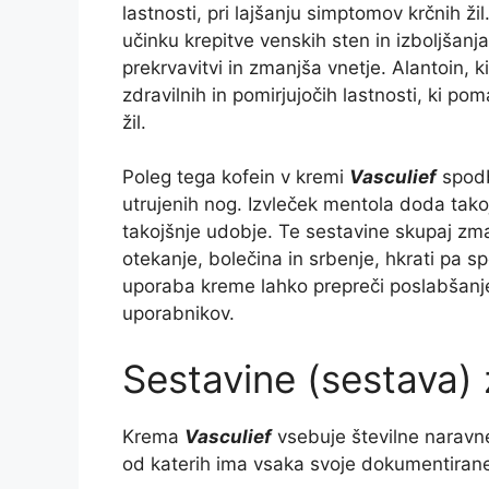
lastnosti, pri lajšanju simptomov krčnih ži
učinku krepitve venskih sten in izboljšanja 
prekrvavitvi in zmanjša vnetje. Alantoin, ki
zdravilnih in pomirjujočih lastnosti, ki pom
žil.
Poleg tega kofein v kremi
Vasculief
spodb
utrujenih nog. Izvleček mentola doda takoj
takojšnje udobje. Te sestavine skupaj zma
otekanje, bolečina in srbenje, hkrati pa s
uporaba kreme lahko prepreči poslabšanje k
uporabnikov.
Sestavine (sestava) 
Krema
Vasculief
vsebuje številne naravne 
od katerih ima vsaka svoje dokumentirane 