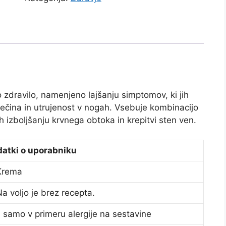
o zdravilo, namenjeno lajšanju simptomov, ki jih
olečina in utrujenost v nogah. Vsebuje kombinacijo
 izboljšanju krvnega obtoka in krepitvi sten ven.
atki o uporabniku
Krema
Na voljo je brez recepta.
 samo v primeru alergije na sestavine