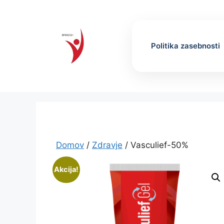
Skip
to
content
Politika zasebnosti
Domov
/
Zdravje
/ Vasculief-50%
Akcija!