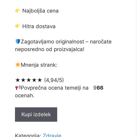
bila:
€39.00.
€78.00.
Najboljša cena
Hitra dostava
Zagotavljamo originalnost – naročate
neposredno od proizvajalca!
Mnenja strank:
★★★★★ (4,94/5)
Povprečna ocena temelji na 9
66
ocenah.
Kupi izdelek
Kategorija:
Zdravje