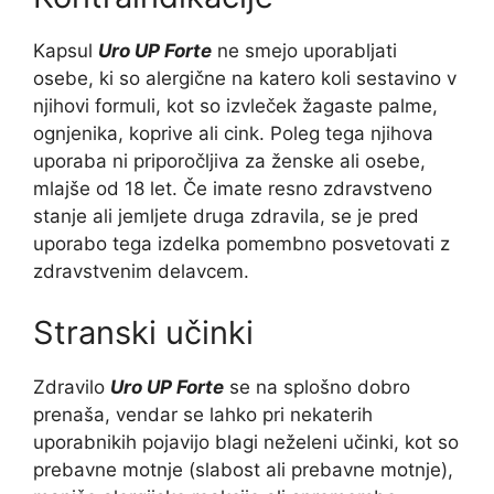
Kapsul
Uro UP Forte
ne smejo uporabljati
osebe, ki so alergične na katero koli sestavino v
njihovi formuli, kot so izvleček žagaste palme,
ognjenika, koprive ali cink. Poleg tega njihova
uporaba ni priporočljiva za ženske ali osebe,
mlajše od 18 let. Če imate resno zdravstveno
stanje ali jemljete druga zdravila, se je pred
uporabo tega izdelka pomembno posvetovati z
zdravstvenim delavcem.
Stranski učinki
Zdravilo
Uro UP Forte
se na splošno dobro
prenaša, vendar se lahko pri nekaterih
uporabnikih pojavijo blagi neželeni učinki, kot so
prebavne motnje (slabost ali prebavne motnje),