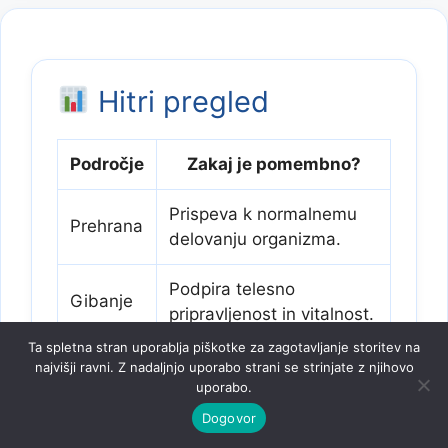
Hitri pregled
Področje
Zakaj je pomembno?
Prispeva k normalnemu
Prehrana
delovanju organizma.
Podpira telesno
Gibanje
pripravljenost in vitalnost.
Ta spletna stran uporablja piškotke za zagotavljanje storitev na
Pomemben za
najvišji ravni. Z nadaljnjo uporabo strani se strinjate z njihovo
Spanec
regeneracijo telesa.
uporabo.
Dogovor
Njegovo obvladovanje