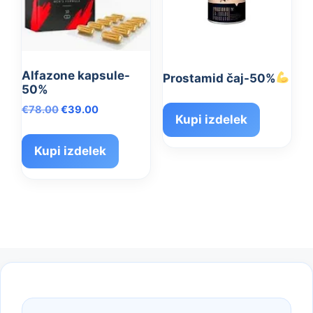
Alfazone kapsule-
Prostamid čaj-50%
50%
Izvirna
Trenutna
€
78.00
€
39.00
Kupi izdelek
cena
cena
je
je:
Kupi izdelek
bila:
€39.00.
€78.00.