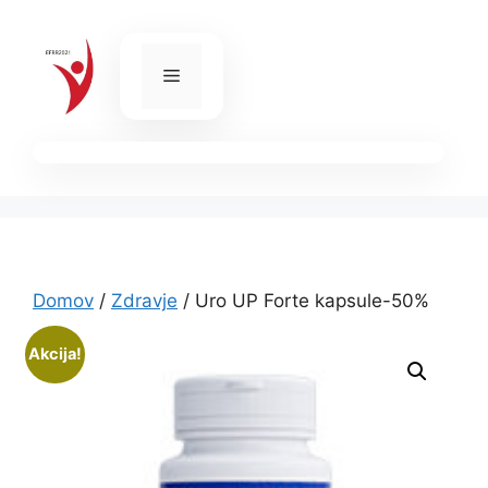
Skip
to
content
Menu
Domov
/
Zdravje
/ Uro UP Forte kapsule-50%
Akcija!