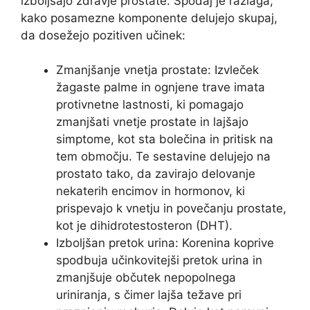
izboljšajo zdravje prostate. Spodaj je razlaga,
kako posamezne komponente delujejo skupaj,
da dosežejo pozitiven učinek:
Zmanjšanje vnetja prostate: Izvleček
žagaste palme in ognjene trave imata
protivnetne lastnosti, ki pomagajo
zmanjšati vnetje prostate in lajšajo
simptome, kot sta bolečina in pritisk na
tem območju. Te sestavine delujejo na
prostato tako, da zavirajo delovanje
nekaterih encimov in hormonov, ki
prispevajo k vnetju in povečanju prostate,
kot je dihidrotestosteron (DHT).
Izboljšan pretok urina: Korenina koprive
spodbuja učinkovitejši pretok urina in
zmanjšuje občutek nepopolnega
uriniranja, s čimer lajša težave pri