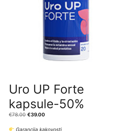
Uro UP Forte
kapsule-50%
Izvirna
Trenutna
€
78.00
€
39.00
cena
cena
je
je:
Garancija kakovosti