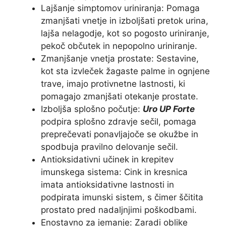
Lajšanje simptomov uriniranja: Pomaga
zmanjšati vnetje in izboljšati pretok urina,
lajša nelagodje, kot so pogosto uriniranje,
pekoč občutek in nepopolno uriniranje.
Zmanjšanje vnetja prostate: Sestavine,
kot sta izvleček žagaste palme in ognjene
trave, imajo protivnetne lastnosti, ki
pomagajo zmanjšati otekanje prostate.
Izboljša splošno počutje:
Uro UP Forte
podpira splošno zdravje sečil, pomaga
preprečevati ponavljajoče se okužbe in
spodbuja pravilno delovanje sečil.
Antioksidativni učinek in krepitev
imunskega sistema: Cink in kresnica
imata antioksidativne lastnosti in
podpirata imunski sistem, s čimer ščitita
prostato pred nadaljnjimi poškodbami.
Enostavno za jemanje: Zaradi oblike