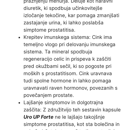
praznjenju mehurja. Deluje kot naravni
diuretik, ki spodbuja učinkovitejše
izločanje tekočine, kar pomaga zmanjšati
zastajanje urina, ki lahko poslabša
simptome prostatitisa.
Krepitev imunskega sistema: Cink ima
temeljno vlogo pri delovanju imunskega
sistema. Ta mineral spodbuja
regeneracijo celic in prispeva k zaščiti
pred okužbami sečil, ki so pogoste pri
moških s prostatitisom. Cink uravnava
tudi spolne hormone in lahko pomaga
uravnavati raven hormonov, povezanih s
povečanjem prostate.
Lajšanje simptomov in dolgotrajna
zaščita: Z združitvijo teh sestavin kapsule
Uro UP Forte
ne le lajšajo takojšnje
simptome prostatitisa, kot sta bolečina in