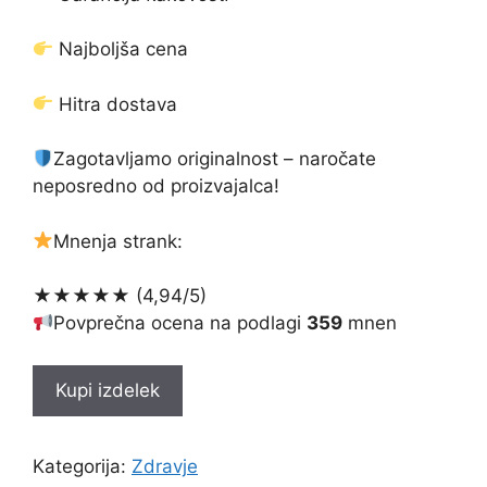
bila:
€39.00.
€78.00.
Najboljša cena
Hitra dostava
Zagotavljamo originalnost – naročate
neposredno od proizvajalca!
Mnenja strank:
★★★★★ (4,94/5)
Povprečna ocena na podlagi
359
mnen
Kupi izdelek
Kategorija:
Zdravje