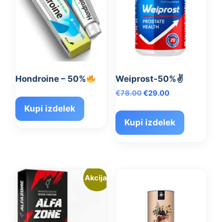
Hondroine – 50%
Weiprost-50%✌️
Izvirna
Trenutna
€
78.00
€
29.00
cena
cena
Kupi izdelek
je
je:
Kupi izdelek
bila:
€29.00.
€78.00.
Akcija!