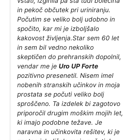
vstati, izginila pa sta tudi bolečina
in pekoč občutek pri uriniranju.
Počutim se veliko bolj udobno in
spočito, kar mi je izboljšalo
kakovost življenja.
Star sem 60 let
in sem bil vedno nekoliko
skeptičen do prehranskih dopolnil,
vendar me je
Uro UP Forte
pozitivno presenetil. Nisem imel
nobenih stranskih učinkov in moja
prostata se počuti veliko bolj
sproščeno. Ta izdelek bi zagotovo
priporočil drugim moškim mojih let,
ki imajo podobne težave. Je
naravna in učinkovita rešitev, ki je