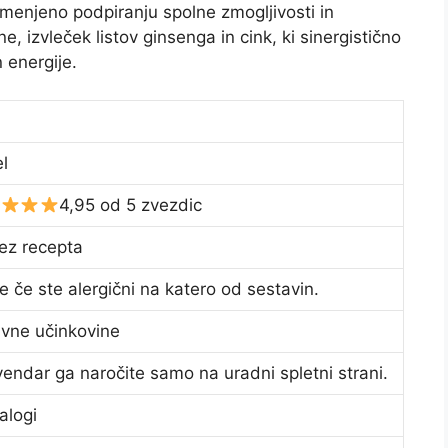
menjeno podpiranju spolne zmogljivosti in
e, izvleček listov ginsenga in cink, ki sinergistično
 energije.
s
l
4,95 od 5 zvezdic
ez recepta
le če ste alergični na katero od sestavin.
vne učinkovine
vendar ga naročite samo na uradni spletni strani.
alogi