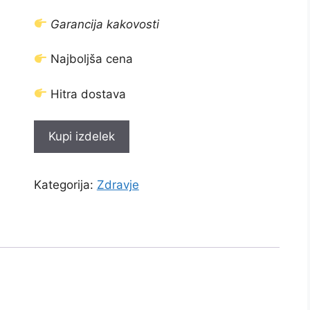
cena
cena
je
je:
Garancija kakovosti
bila:
€55.00.
€110.00.
Najboljša cena
Hitra dostava
Kupi izdelek
Kategorija:
Zdravje