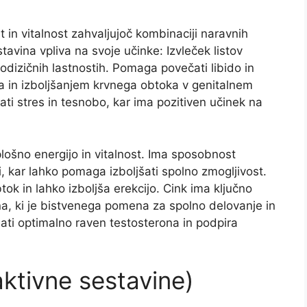
t in vitalnost zahvaljujoč kombinaciji naravnih
tavina vpliva na svoje učinke: Izvleček listov
odizičnih lastnostih. Pomaga povečati libido in
ma in izboljšanjem krvnega obtoka v genitalnem
i stres in tesnobo, kar ima pozitiven učinek na
lošno energijo in vitalnost. Ima sposobnost
, kar lahko pomaga izboljšati spolno zmogljivost.
ok in lahko izboljša erekcijo. Cink ima ključno
na, ki je bistvenega pomena za spolno delovanje in
jati optimalno raven testosterona in podpira
ktivne sestavine)