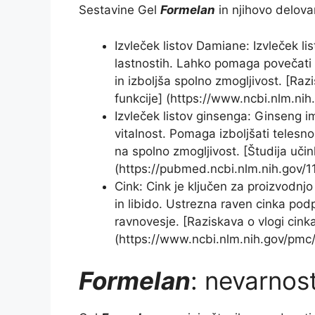
Sestavine Gel
Formelan
in njihovo delova
Izvleček listov Damiane: Izvleček li
lastnostih. Lahko pomaga povečati l
in izboljša spolno zmogljivost. [Raz
funkcije] (https://www.ncbi.nlm.ni
Izvleček listov ginsenga: Ginseng i
vitalnost. Pomaga izboljšati telesno
na spolno zmogljivost. [Študija učin
(https://pubmed.ncbi.nlm.nih.gov/1
Cink: Cink je ključen za proizvodnj
in libido. Ustrezna raven cinka pod
ravnovesje. [Raziskava o vlogi cinka 
(https://www.ncbi.nlm.nih.gov/pmc
Formelan
: nevarnost