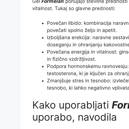
Gel
Formelan
ponujajo številne prednosti 
vitalnost. Tukaj so glavne prednosti:
Povečan libido: kombinacija narav
povečati spolno željo in apetit.
Izboljšana erekcija: naravne sestav
doseganju in ohranjanju kakovostne
Povečana energija in vitalnost: gi
in fizično vzdržljivost.
Podpora hormonskemu ravnovesju: C
testosterona, ki je ključen za ohra
Zmanjšuje stres in tesnobo: izvleč
tesnobo, ki lahko negativno vplivat
Kako uporabljati
For
uporabo, navodila