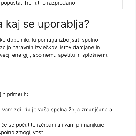
 popusta. Trenutno razprodano
a kaj se uporablja?
ko dopolnilo, ki pomaga izboljšati spolno
acijo naravnih izvlečkov listov damjane in
 večji energiji, spolnemu apetitu in splošnemu
ih primerih:
se vam zdi, da je vaša spolna želja zmanjšana ali
 če se počutite izčrpani ali vam primanjkuje
 spolno zmogljivost.