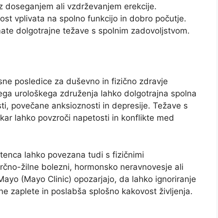
 z doseganjem ali vzdrževanjem erekcije.
ost vplivata na spolno funkcijo in dobro počutje.
mate dolgotrajne težave s spolnim zadovoljstvom.
sne posledice za duševno in fizično zdravje
ga urološkega združenja lahko dolgotrajna spolna
i, povečane anksioznosti in depresije. Težave s
kar lahko povzroči napetosti in konflikte med
tenca lahko povezana tudi s fizičnimi
srčno-žilne bolezni, hormonsko neravnovesje ali
Mayo (Mayo Clinic) opozarjajo, da lahko ignoriranje
e zaplete in poslabša splošno kakovost življenja.