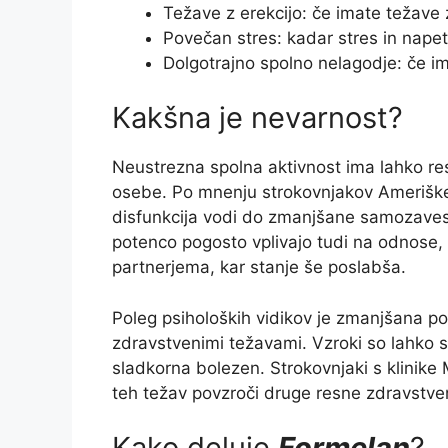
Težave z erekcijo: če imate težave
Povečan stres: kadar stres in napet
Dolgotrajno spolno nelagodje: če i
Kakšna je nevarnost?
Neustrezna spolna aktivnost ima lahko re
osebe. Po mnenju strokovnjakov Ameriške
disfunkcija vodi do zmanjšane samozavest
potenco pogosto vplivajo tudi na odnose, 
partnerjema, kar stanje še poslabša.
Poleg psiholoških vidikov je zmanjšana po
zdravstvenimi težavami. Vzroki so lahko 
sladkorna bolezen. Strokovnjaki s klinike 
teh težav povzroči druge resne zdravstven
Kako deluje
Formelan
?