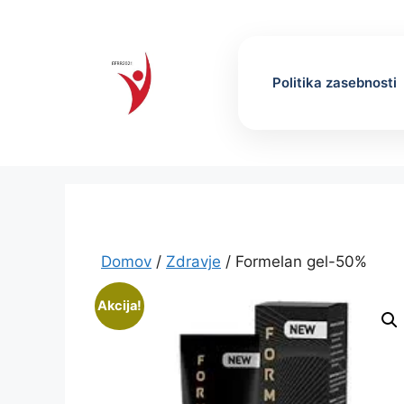
Skip
to
content
Politika zasebnosti
Domov
/
Zdravje
/ Formelan gel-50%
Akcija!