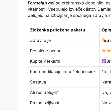
Formelan gel
so prehransko dopolnilo, na
vitalnosti. Vsebujejo izvleček listov Damian
delujejo na izboljšanje spolnega zdravja in
Zloženka priložena paketu
Opi
Zdravilo je
Ge
Resnične ocene
Kupite v lekarni
Br
Kontraindikacije in neželeni učinki
Ne, 
Sestava
Nara
Ali res deluje?
Da, 
Razpoložljivost
Na z