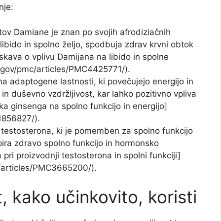
nje:
stov Damiane je znan po svojih afrodiziačnih
ibido in spolno željo, spodbuja zdrav krvni obtok
iskava o vplivu Damijana na libido in spolne
h.gov/pmc/articles/PMC4425771/).
ma adaptogene lastnosti, ki povečujejo energijo in
 in duševno vzdržljivost, kar lahko pozitivno vpliva
ka ginsenga na spolno funkcijo in energijo]
1856827/).
o testosterona, ki je pomemben za spolno funkcijo
pira zdravo spolno funkcijo in hormonsko
pri proizvodnji testosterona in spolni funkciji]
/articles/PMC3665200/).
, kako učinkovito, koristi