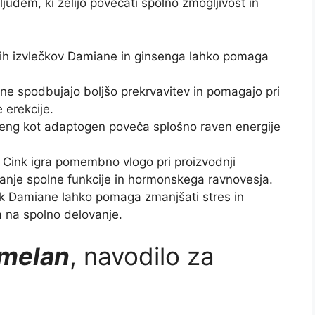
ljudem, ki želijo povečati spolno zmogljivost in
nih izvlečkov Damiane in ginsenga lahko pomaga
ine spodbujajo boljšo prekrvavitev in pomagajo pri
 erekcije.
nseng kot adaptogen poveča splošno raven energije
ink igra pomembno vlogo pri proizvodnji
njanje spolne funkcije in hormonskega ravnovesja.
ek Damiane lahko pomaga zmanjšati stres in
a na spolno delovanje.
melan
, navodilo za