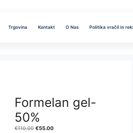
Trgovina
Kontakt
O Nas
Politika vračil in re
Formelan gel-
50%
Izvirna
Trenutna
€
110.00
€
55.00