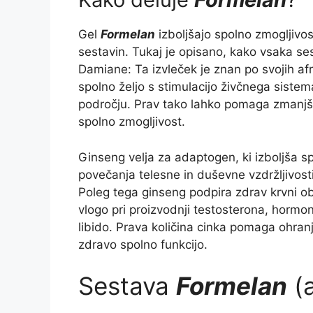
Gel
Formelan
izboljšajo spolno zmogljivos
sestavin. Tukaj je opisano, kako vsaka ses
Damiane: Ta izvleček je znan po svojih afr
spolno željo s stimulacijo živčnega siste
področju. Prav tako lahko pomaga zmanjšat
spolno zmogljivost.
Ginseng velja za adaptogen, ki izboljša sp
povečanja telesne in duševne vzdržljivosti
Poleg tega ginseng podpira zdrav krvni obt
vlogo pri proizvodnji testosterona, hormo
libido. Prava količina cinka pomaga ohran
zdravo spolno funkcijo.
Sestava
Formelan
(a